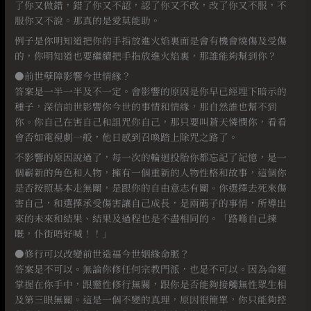
了你又做錯，錯了你又不認，認了你又不改，改了你又不服，不
服你又不說。那真的是愛莫能助。
例子是你明知道把你的手指放進火焰裏面是會有機會燒傷及受傷
的，你明知道也要繼續把手指放進火焰裏，那誰能夠幫到你？
●前世孽障影響今世情緣？
答案是一半一半及不一定。會影響的原因是你早已經埋下暗示的
種子，深信前世影響你今世的事情和情緣，那自然誰也幫不到
你。你自己在害自己和詛咒你自己，那只要叫蒼天憐憫你，看看
會否如電視劇一般，他日感到召喚踏上除咒之路了。
不影響的原因說過了，每一次的輪迴投胎你都忘記了記憶，是一
個嶄新的角色和人物，擁有一個重新的人物性格和故事，這個你
是否按照基本走無關，是跟你的自由意志有關。你選擇去死來傷
害自己，和選擇承受傷害讓自己成長，是兩碼子的事情，所導出
來的未來和結果、結果及過程也是不盡相同的。「路喺自己揀
嘅，仆街唔好喊！！」
●修行可以改變前世造福今世姻緣命脈？
答案是不可以。無論你修任何宗教門派，也是不可以。因為命運
掌握在你手中，跟靈性修行無關，跟你是否能夠接觸無性眾生相
及第三眼無關。這是一個不變的真理，原因很簡單，你只能夠控