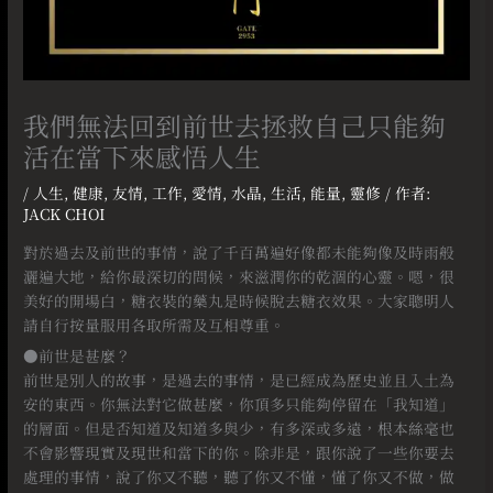
我們無法回到前世去拯救自己只能夠
活在當下來感悟人生
/
人生
,
健康
,
友情
,
工作
,
愛情
,
水晶
,
生活
,
能量
,
靈修
/ 作者:
JACK CHOI
對於過去及前世的事情，說了千百萬遍好像都未能夠像及時雨般
灑遍大地，給你最深切的問候，來滋潤你的乾涸的心靈。嗯，很
美好的開場白，糖衣裝的藥丸是時候脫去糖衣效果。大家聰明人
請自行按量服用各取所需及互相尊重。
●前世是甚麼？
前世是別人的故事，是過去的事情，是已經成為歷史並且入土為
安的東西。你無法對它做甚麼，你頂多只能夠停留在「我知道」
的層面。但是否知道及知道多與少，有多深或多遠，根本絲毫也
不會影響現實及現世和當下的你。除非是，跟你說了一些你要去
處理的事情，說了你又不聽，聽了你又不懂，懂了你又不做，做