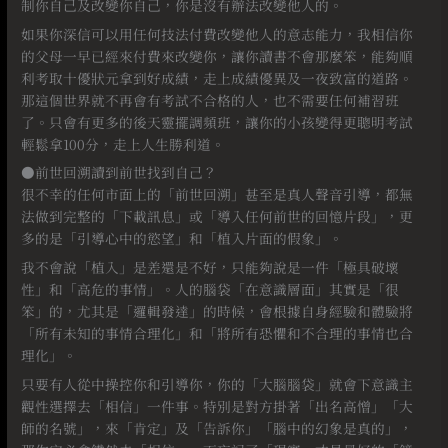
制你自己及改變你自己，你是沒有辦法改變他人的。
如果你深信可以用任何技法付費改變他人的意志能力，我相信你
的父母一早已經來付費來改變你，讓你讀書不會那麼笨，能夠順
利考取十優狀元拿到好成績，走上成績優異及一夜致富的道路。
那這個世界就不再會有考試不合格的人，也不需要任何補習班
了。只會有更多的後天靈擺調頻班，讓你的小孩變得更聰明考試
輕鬆拿100分，走上人生勝利道。
●前世回溯讀到前世找到自己？
很不幸的任何市面上的「前世回溯」甚至是真人聲音引導，都無
法做到完整的「下載訊息」或「導入任何前世的回憶片段」，更
多的是「引導心中的慾望」和「植入片面的假象」。
我不會說「植入」是差還是不好，只能夠說是一件「極具破壞
性」和「高危的事情」。人的腦袋「在意識層面」其實是「很
笨」的，尤其是「邏輯發達」的時候，會根據自身經驗和體驗將
「所有未知的事情合理化」和「將所有恐懼和不合理的事情也合
理化」。
只要有人從中操控你和引導你，你的「大腦腦袋」就會下意識主
觀性選擇去「相信」一件事。特別是對方掛著「出名高憎」「大
師的名號」，來「肯定」及「告訴你」「腦中的幻象是真的」，