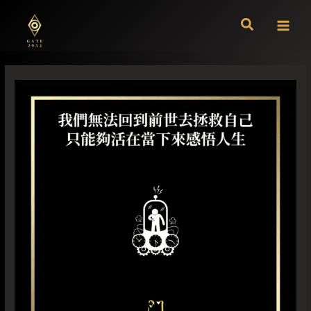
跳
至
主
要
內
容