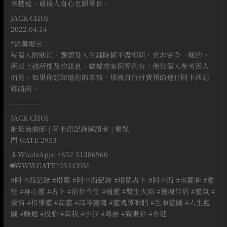
來越遠。最後人盲心也跟著盲。
JACK CHOI
2022.04.14
*溫馨提示：
每個人的狀況、課題及人生鋪陳都不盡相同，也非完全一樣的。
所以上述所提及的訊息、數據或案例等內容，僅供個人參考因人
而異。如果你想知道你的事情，那就自行付費預約進行阿卡西記
錄諮詢。
—————
JACK CHOI
能量治療師 | 阿卡西記錄解讀者 | 靈媒
門 GATE 2953
📱WhatsApp: +852 51386960
🌐WWW.GATE2953.COM
#阿卡西記錄 #塔羅 #阿卡西紀錄 #塔羅占卜 #阿卡西 #塔羅牌 #靈
性 #身心靈 #占卜 #前世今生 #通靈 #雙生火焰 #靈魂伴侶 #靈氣 #
愛情 #指導靈 #高靈 #高等靈魂 #靈魂導師們 #生命藍圖 #人生藍
圖 #輪迴 #投胎 #高我 #小我 #粵語 #廣東話 #香港