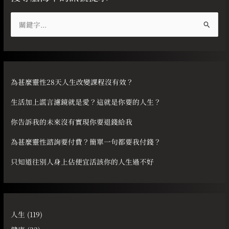
搜
尋
關
鍵
字
為甚麼靈性28天人生改變課程沒有效？
:
生活加上謊言濾鏡就是愛？這就是你要的人生？
你告訴我的未來沒有實現你要退錢給我
為甚麼靈性諮詢要付費？簡單一句都要我付錢？
只知道往別人身上佔便宜活該你的人生過不好
人生
(119)