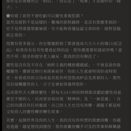
那你定必會鐵然去「相信」，而忘記了「現實」才是最好的「鏡
子」。
●知道了前世不會吃虧可以避免重複犯錯？
當然及絕對不是這樣的。靈魂的旅程鋪排，是沒有那麼笨拙的，
也不見得需要那麼麻煩。至少能夠看懂這篇文章的你，絕對是腦
筋正常的。
現實有很多提示，你在哪裏跌倒了都會造成大大小小的傷口(紀念
品)，如果你有長耳性還會記得的話，那你還需要知道前世嗎？當
然不用。除非你提早老人癡呆，那真的沒有辦法了。
靈性是沒有及不存在「納粹主義的種族優越感」，不會是說你接
觸靈性、靈修及修行來探索前世，你的人生就會特別好或特別
差。你看看你的父母或是其他你所怨恨或妒忌及羨慕的人。那些
沒有接觸靈性的人，日子也會如常過得很好。
反而那些天天鑽研靈性，將每天24小時的時間都貢獻給靈性而甚
麼也不做的人，反而更容易出現「精神病」及「一無是處」，自
己的功課沒有任何進展，自己的人生也沒有改變。滿腦子都是經
文和別人的靈性轉世轉生故事。
其實，這個世界及你的人生，真的沒有你所想的那麼困難。你越
是逃避，越是想找到捷徑，那你就離你觸手可及的答案和解藥越