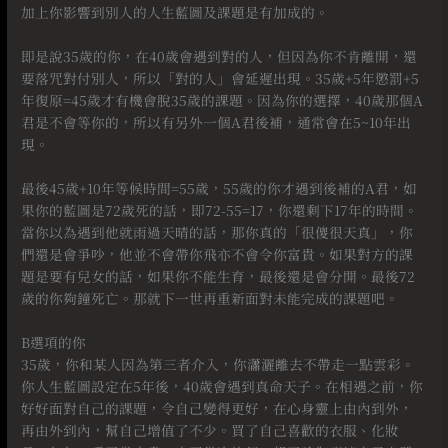
加上你影響到別人的人生藍圖及課題是有加成的。
⠀
即是說35歲的你，在40歲會遇到對的人，但因為你不肯離開，還
要落咒對付別人，所以「對的人」會延遲出現。35歲+5年懲罰+5
年復原=45歲才有機會脫35歲的課題。因為你的選擇，40歲那個A
君是不會等你的，所以有另外一個A君後補，通常會在5~10年出
現。
⠀
最後45歲+10年等候時間=55歲，55歲的你才遇到後補的A君，如
果你的藍圖是72歲死的話，即72-55=17，你還剩下17年的時間。
當你以為遇到他就雨過天晴的話，那你真的「很傻很天真」，你
們還是會爭吵，他並不會帶你飛亦不會令你富貴。如果對方的課
題是要有兒女的話，如果你不能生育，最後還是會分開。最後72
歲的你夠鐘死亡。那就下一世再重新面對未能完成的課題吧。
⠀
B選項的你
35歲，你和某人因為第三者介入，你瀟灑離去不帶走一點雲彩。
你人生藍圖設定在5年後，40歲會遇到真命天子。在相遇之前，你
好好面對自己的課題，令自己變得更好，在心身靈上由內到外，
再由外到內，幫自己增值了不少。買了自己喜歡的衣服、化妝