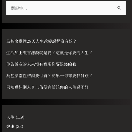
搜
尋
關
鍵
字
為甚麼靈性28天人生改變課程沒有效？
:
生活加上謊言濾鏡就是愛？這就是你要的人生？
你告訴我的未來沒有實現你要退錢給我
為甚麼靈性諮詢要付費？簡單一句都要我付錢？
只知道往別人身上佔便宜活該你的人生過不好
人生
(119)
健康
(33)