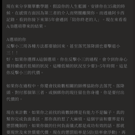
現在來分享簡單數學題，假設你的人生藍圖，安排你在35歲的時
候，在感情方面因為第三者的介入而劈腿離開你。而透過阿卡西
記錄，看到你接下來第5年會遇到「陪你終老的人」。現在來看看
A/B選項帶來的結果。
⠀
A選項的你
反擊小三用各種方法都要搶回來，甚至落咒落降頭也要擊退小
三！！
好，如果你選擇A這個選項，你在反擊小三的過程，會令到你身心
靈持續處於低頻的狀況，這種低頻的狀況至少要3~5年時間，這是
你反擊小三的代價。
⠀
如果你在過程中，你還會找術數相關的師傅協助你去落咒、落降
頭、對付那個第三者、或捆綁你的現任留在你身邊，你是要付出
代價的。
⠀⠀
現在來計數，如果你之前找的術數師傅是有能力不是騙子，真的
幫你完成負面委託，那你真的惹了大麻煩。這個宇宙和靈界是有
懲罰機制的，如果你做的任何負面儀式都是成功有效的話，那就
要現世及來世償還代價，現在的懲罰賠率是5倍(倍率會浮動)，再