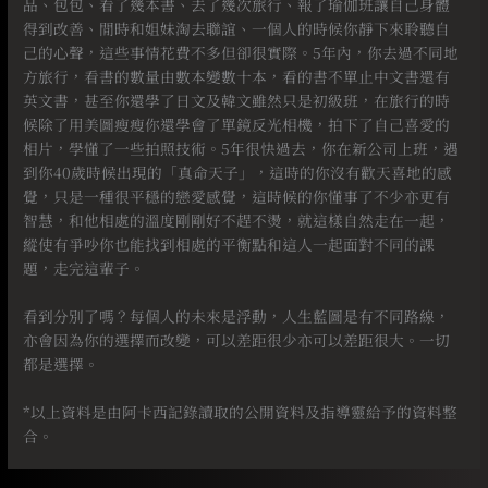
品、包包、看了幾本書、去了幾次旅行、報了瑜伽班讓自己身體
得到改善、閒時和姐妹淘去聯誼、一個人的時候你靜下來聆聽自
己的心聲，這些事情花費不多但卻很實際。5年內，你去過不同地
方旅行，看書的數量由數本變數十本，看的書不單止中文書還有
英文書，甚至你還學了日文及韓文雖然只是初級班，在旅行的時
候除了用美圖瘦瘦你還學會了單鏡反光相機，拍下了自己喜愛的
相片，學懂了一些拍照技術。5年很快過去，你在新公司上班，遇
到你40歲時候出現的「真命天子」，這時的你沒有歡天喜地的感
覺，只是一種很平穩的戀愛感覺，這時候的你懂事了不少亦更有
智慧，和他相處的溫度剛剛好不趕不燙，就這樣自然走在一起，
縱使有爭吵你也能找到相處的平衡點和這人一起面對不同的課
題，走完這輩子。
⠀
看到分別了嗎？每個人的未來是浮動，人生藍圖是有不同路線，
亦會因為你的選擇而改變，可以差距很少亦可以差距很大。一切
都是選擇。
⠀⠀
*以上資料是由阿卡西記錄讀取的公開資料及指導靈給予的資料整
合。