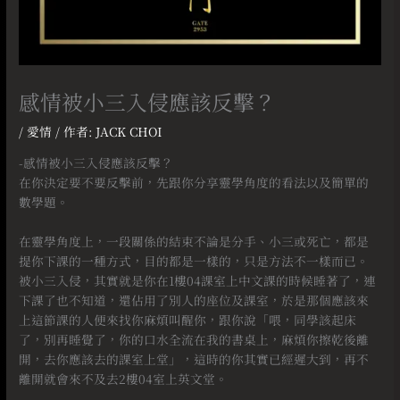
感情被小三入侵應該反擊？
/
愛情
/ 作者:
JACK CHOI
-感情被小三入侵應該反擊？
在你決定要不要反擊前，先跟你分享靈學角度的看法以及簡單的
數學題。
⠀
在靈學角度上，一段關係的結束不論是分手、小三或死亡，都是
提你下課的一種方式，目的都是一樣的，只是方法不一樣而已。
被小三入侵，其實就是你在1樓04課室上中文課的時候睡著了，連
下課了也不知道，還佔用了別人的座位及課室，於是那個應該來
上這節課的人便來找你麻煩叫醒你，跟你說「喂，同學該起床
了，別再睡覺了，你的口水全流在我的書桌上，麻煩你擦乾後離
開，去你應該去的課室上堂」，這時的你其實已經遲大到，再不
離開就會來不及去2樓04室上英文堂。
⠀