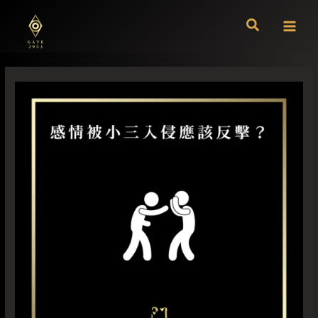
跳
至
主
要
內
容