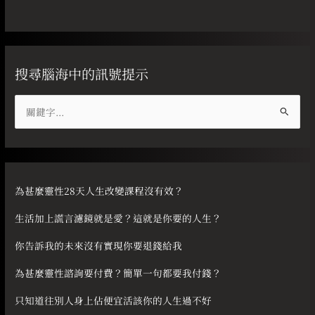
搜尋腦海中的訊號提示
搜
尋
關
鍵
字
為甚麼靈性28天人生改變課程沒有效？
:
生活加上謊言濾鏡就是愛？這就是你要的人生？
你告訴我的未來沒有實現你要退錢給我
為甚麼靈性諮詢要付費？簡單一句都要我付錢？
只知道往別人身上佔便宜活該你的人生過不好