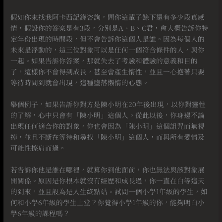
⠀
假如你來找我阿卡西記錄咨詢，問你這輩子餘下還有多少段真感
情，假設你的答案是有3段，分別是A、B、C君，會大概告訴你特
定年份出現的時間段，但不會告訴你這個人是誰。因為每個人的
未來是浮動的，這三位對象可以是任何一個符合條件的人，與你
一起。如果告訴你答案，那就失去了考驗和體驗的意義和目的
了，這樣你不會得到成長，甚至會產生惰性，並且一心抱著只要
等待時間到就會出現，這種墮落懶惰的心態。
⠀
舉個例子，如果告訴你對方是陳小明在20年後出現，以你對靈性
的了解，心中只會有「陳小明」這個人。從此以後，你身邊不論
出現任何適合你的對象，你也會因為「陳小明」這個詛咒而無視
掉，並且不斷在等待和尋找「陳小明」這個人，而與所有愛情及
可能性擦肩而過。
⠀
若告訴你他是誰在哪裡，就算你到他面前，你也無法與該對象展
開關係。原因是你根本就沒有經歷和成長過，你一直在白等這天
的到來，並且設為是人生終點站。試問一個小學1年級的學生，如
何和小學6年級的學生上堂？你覺得小學1年級的你，能夠明白小
學6年級的課程嗎？