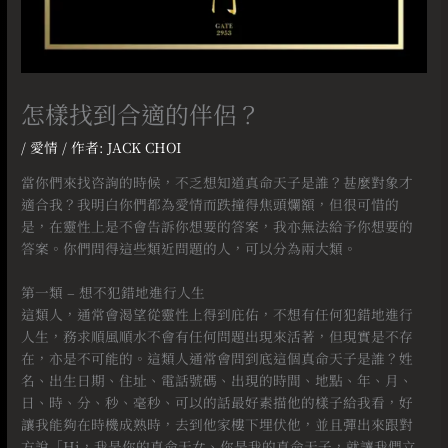
怎樣找到合適的伴侶？
/
愛情
/ 作者:
JACK CHOI
當你們來找咨詢的時候，不乏想知道真命天子是誰？甚麼對象才
適合我？我明白你們都為愛情而跌撞得焦頭爛額，但很可惜的
是，在靈性上是不會告訴你想要的答案，我亦無法給予你想要的
答案。你們問得這些類近問題的人，可以分為兩大類。
⠀
第一類 – 想不犯錯地進行人生
這類人，通常會渴望從靈性上得到庇佑，不想有任何犯錯地進行
人生，務求順風順水不會有任何問題出現來活著，但現實是不存
在，亦是不可能的。這類人通常會問到底這個真命天子是誰？姓
名、出生日期、住址、電話號碼、出現的時間、地點、年、月、
日、時、分、秒、毫秒、可以的話最好素描他的樣子給我看，好
讓我能夠在時機成熟時，去到他家樓下埋伏他，並且彈出來跟對
方說「Hi，我是你的真命天女、你是我的真命天子，就讓我們立