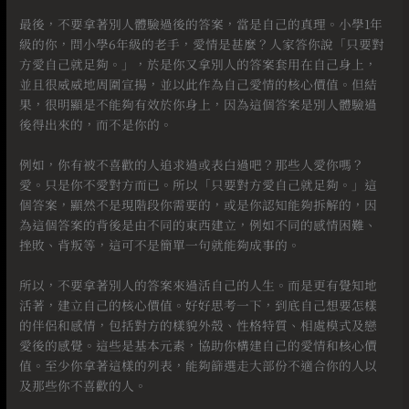
⠀
最後，不要拿著別人體驗過後的答案，當是自己的真理。小學1年
級的你，問小學6年級的老手，愛情是甚麼？人家答你說「只要對
方愛自己就足夠。」，於是你又拿別人的答案套用在自己身上，
並且很威威地周圍宣揚，並以此作為自己愛情的核心價值。但結
果，很明顯是不能夠有效於你身上，因為這個答案是別人體驗過
後得出來的，而不是你的。
⠀
例如，你有被不喜歡的人追求過或表白過吧？那些人愛你嗎？
愛。只是你不愛對方而已。所以「只要對方愛自己就足夠。」這
個答案，顯然不是現階段你需要的，或是你認知能夠拆解的，因
為這個答案的背後是由不同的東西建立，例如不同的感情困難、
挫敗、背叛等，這可不是簡單一句就能夠成事的。
⠀
所以，不要拿著別人的答案來過活自己的人生。而是更有覺知地
活著，建立自己的核心價值。好好思考一下，到底自己想要怎樣
的伴侶和感情，包括對方的樣貌外殼、性格特質、相處模式及戀
愛後的感覺。這些是基本元素，協助你構建自己的愛情和核心價
值。至少你拿著這樣的列表，能夠篩選走大部份不適合你的人以
及那些你不喜歡的人。
⠀