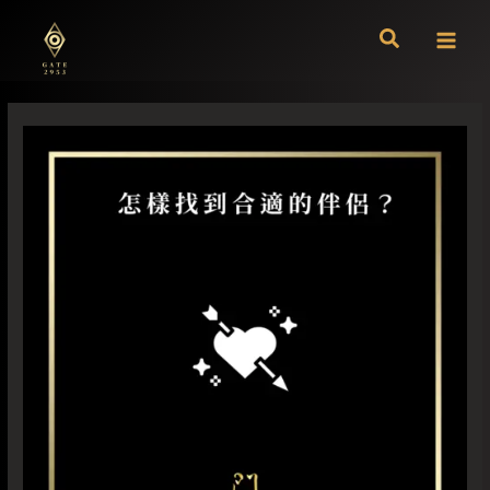
跳
至
主
要
內
容