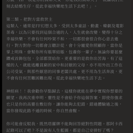
刻去結婚生仔，從此幸福快樂地生活下去吧！」。
⠀
第二類 – 把對方當救世主
這類人，通常是FF幻想太多，受到太多童話、動畫、韓劇及電影
荼毒，以為只要找到這個合適的人，人生就會改變，變得十分之
幸福快樂，不會有任何吵架不和，一切都很會很合你心意去進
行。對方對你一切都會言聽計從，會十分寵愛你照顧你，當你是
掌上明珠，會幫你所有賬單結賬，包養你一輩子。無論你要甚麼
鑽戒首飾包包，全部都買給你。更重要的是救你出苦海，有了這
樣的人，就能逃離貧窮的家中和討厭的父母，亦不用外出工作在
公司受氣，與那些厭惡的同事老闆共處。更不用為生活奔波，更
不會有任何苦難困難出現。從此幸福快樂地生活下去。
⠀
神經病！！我會勸你早點歸去，這樣你就能在夢中實現你想要的
願望。我再次重申明，靈性是不會給予你這個答案，即使你強求
也只是你的高靈在敷衍你，讓你能夠去犯錯，錯過體驗過之後，
當你發現此路不通的時候，你自然會醒。
⠀
你可能會反駁我，既然塔羅牌不能夠回答絕對性問題。那阿卡西
記錄可以了吧？不是說有人生藍圖，都是自己安排好了嗎？