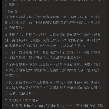
以應用。
1.碌柚葉
碌柚葉受到華人族群的集體意識影響，對於驅魔、驅邪、潔淨負
能量的能力是一流，特別在農曆期間或是某些特別節日，威力是
加倍增強的。
而使用的方法很簡單，請把一大堆新鮮的碌柚葉放在鍋或水壺煮
沸，當你見到水的顏色出現變化以及有碌柚葉的香氣，那碌柚葉
的能量就會被激活並且依附在水中，可以說是「聖水」。
你可以用碌柚葉來清潔，包括抹走物件的衰氣、地拖拖地潔淨家
中地域負能量、浸泡佩戴已久的水晶等都非常有效。
然而你覺得渾身不聚財衰氣纏身，請你也煲碌柚葉水洗澡。但請
你切記勿偷懶把碌柚葉捆綁在花灑頭洗澡就以為成事，這樣是沒
有效的。
注意：碌柚葉只在華人聚集地區才有效，如你身在外國的話威力
會大減甚至無效或不受用，在外國非華人聚集地區的你請改用 白
鼠尾草 / 黑鼠尾草。
2.白鼠尾草 / 黑鼠尾草
白鼠尾草(Salvia Apiana / White Sage)，是世界通用的淨化能量