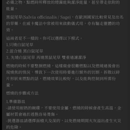
必備之物，點燃時所釋放的煙霧能夠潔淨能量，甚至帶走依附的
能量。
黑鼠尾草(Salvia officinalis / Sage)，在歐洲國家比較常見及出名
的草藥，在威卡魔法中常被用來啟動儀式用，亦有驅走靈體的功
效。
這兩者是不一樣的。你可以選擇以下模式。
1.只燒白鼠尾草
2.混合燒 黑白鼠尾草
3. 先燒白鼠尾草 再燒黑鼠尾草 雙重過濾潔淨
燃燒的時候不要整捆燃燒，這樣做會很難燃點以及燃燒過後會出
現燒焦的情況，導致下一次使用時要進行額外的切割。拆散以碎
片形狀來燃點的話，燃燒效果比較好，以及能夠控制到所需份
量。
燃燒的步驟或方法
1.準備器皿
-請使用耐熱的碗碟，不要使用金屬，燃燒的時候會產生高溫，金
屬材質會過於透热容易燙傷。
-挑選器皿請選擇面積大及深的，以免燃燒期間火灰溢出產生火災
的危險。