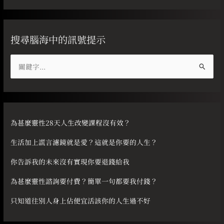
搜尋腦海中的訊號提示
搜
尋
關
鍵
字
為甚麼靈性28天人生改變課程沒有效？
:
生活加上謊言濾鏡就是愛？這就是你要的人生？
你告訴我的未來沒有實現你要退錢給我
為甚麼靈性諮詢要付費？簡單一句都要我付錢？
只知道往別人身上佔便宜活該你的人生過不好