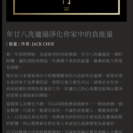
年廿八洗邋遢淨化你家中的負能量
/
能量
/ 作者:
JACK CHOI
新一年即將開始，為迎接美好的新開端，年廿八洗邋遢是一個好
時機，讓你清除清理這一年累積下來的負能量、廢棄的能力管道
及情緒。⠀
現在給大家重新再次介紹幾個簡易的方法給你去處理，如果你現
在看到來不及準備的話，那明天後天做也可以。請務必在年初一
到來前做好清理負能量的工作，好讓自己的心身靈也能夠以潔淨
的姿態去迎接新的開始。
當個華人其實也不錯，可以同時經歷兩個新年，一個是新曆一個
是舊曆。只是有一點要告訴你，不論你是甚麼人、哪裏來的華
人、以及現在身在何況。你都會受到你的出生地及祖先靈魂族群
的影響，所以農曆新年對於華人來說是比起新曆更為重要的。
以下這幾個方法你我都能做到，不論你是麻瓜還是高敏人士都可