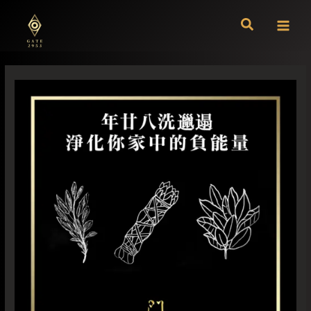
跳
至
主
要
內
容