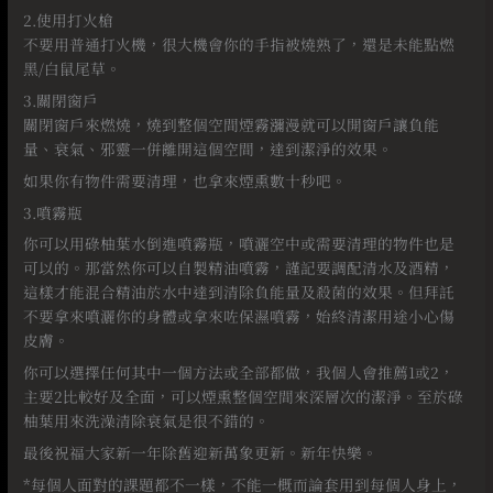
2.使用打火槍
不要用普通打火機，很大機會你的手指被燒熟了，還是未能點燃
黑/白鼠尾草。
3.關閉窗戶
關閉窗戶來燃燒，燒到整個空間煙霧瀰漫就可以開窗戶讓負能
量、衰氣、邪靈一併離開這個空間，達到潔淨的效果。
如果你有物件需要清理，也拿來煙熏數十秒吧。
3.噴霧瓶
你可以用碌柚葉水倒進噴霧瓶，噴灑空中或需要清理的物件也是
可以的。那當然你可以自製精油噴霧，謹記要調配清水及酒精，
這樣才能混合精油於水中達到清除負能量及殺菌的效果。但拜託
不要拿來噴灑你的身體或拿來咗保濕噴霧，始終清潔用途小心傷
皮膚。
你可以選擇任何其中一個方法或全部都做，我個人會推薦1或2，
主要2比較好及全面，可以煙熏整個空間來深層次的潔淨。至於碌
柚葉用來洗澡清除衰氣是很不錯的。
最後祝福大家新一年除舊迎新萬象更新。新年快樂。
*
每個人面對的課題都不一樣，不能一概而論套用到每個人身上，