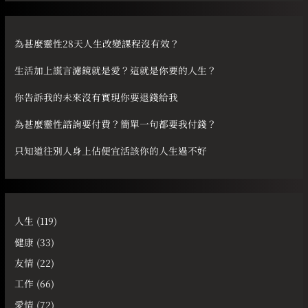
關
鍵
字
為甚麼靈性28天人生改變課程沒有效？
:
生活加上謊言濾鏡就是愛？這就是你要的人生？
你告訴我的未來沒有實現你要退錢給我
為甚麼靈性諮詢要付費？簡單一句都要我付錢？
只知道往別人身上佔便宜活該你的人生過不好
人生
(119)
健康
(33)
友情
(22)
工作
(66)
愛情
(72)