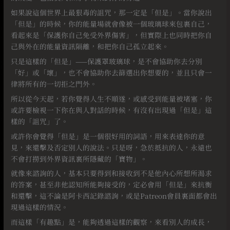
如果說這個世界上最狠毒的詛咒，那一定是「但是」。當你說出
「但是」的時候，你的能量場就會像被一個玻璃球來包裹自己，
看起來是「保護你自己免受外界傷害」，但實際上也同時把你自
己與外在的能量資訊隔離，和把你自己孤立起來。
只是這樣的「但是」——保護罩玻璃球，是不會協助你去分別
「好」或「壞」，也不會協助你去篩選出你想要的，並且只會一
律將所有的一切拒之門外。
所以從今天起，若你覺得人生不順遂，或感受到能量被堵塞，你
或許要檢視一下你在與人對話的時候，有沒有出現過「但是」這
樣的「詛咒」了。
或許你會覺得「但是」是一個很好用的詞語，用來表達你的意
見，來還擊及否定別人的說法。只是呀，急於抵抗的人，永遠也
不會打撈到外界資訊裏所隱藏的「寶物」。
就像來諮詢的人，基本只要得到和接收到不是他內心所想所渴求
的答案，甚至非他認知所能夠接受的，定必會用「但是」來抗衡
和還擊，這不論是阿卡西記錄諮詢，或是Patreon會員裏面都會出
現過這樣的情況。
而這樣「有趣點」是，能夠透過這樣的觀察，來看別人的成長，