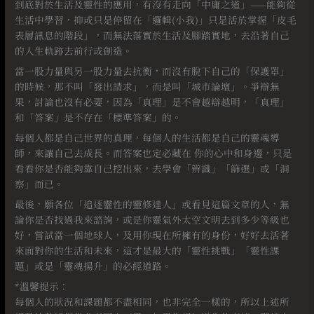
到底對於生活及靈性的應用，有沒有走向「中庸之道」——能夠從
生活中學習，抑或只是停留在「邏輯(小我)」只是活於掌握「皮毛
表層訊息的階段」，而無法落實於生活及腳踏實地，去沿著自己
的人生軌跡去前行或創造。
當一股力量與另一股力量去抗衡，而沒有脫下自己的「保護罩」
的時候，那不叫「發出請求」，而是叫「城市論壇」。爭辯無
果，討論也沒有必要，因為「真理」是不會越辯越明，「真理」
和「答案」是不存在「標準答案」的。
每個人都是自己世界的真理，每個人的生活都是自己的靈魂導
師，來讓自己去成長。而答案也定必藏在 你的心中和身邊，只是
看看你是否能夠靠自己挖出來，去學會「辨識」「篩選」或「洞
察」而已。
最後，願各位「追逐靈性的靈修達人」或看見這篇文章的人，無
論你是否找過我來諮詢，或是你靈氣外太空文明去到多少等級也
好，嘗試當一個地球人，及用你現在所擁有的身份，好好去活著
來面對你的生活和未來，這才是最大的「靈性挑戰」「靈性課
題」或是「靈魂揚升」的必經道路。
*溫馨提示：
每個人的狀況和課題都不盡相同，也非完全一樣的，所以上述所