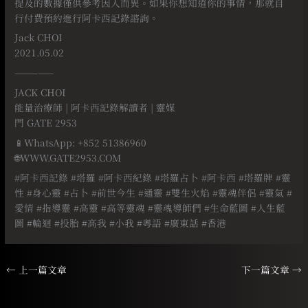
提及的數據僅供參考因人而異。如果你想知道你的事情，那就自
行付費預約進行阿卡西記錄諮詢。
Jack CHOI
2021.05.02
—————
JACK CHOI
能量治療師 | 阿卡西記錄解讀者 | 靈媒
門 GATE 2953
📱WhatsApp: +852 51386960
🌐WWW.GATE2953.COM
#阿卡西記錄 #塔羅 #阿卡西紀錄 #塔羅占卜 #阿卡西 #塔羅牌 #靈
性 #身心靈 #占卜 #前世今生 #通靈 #雙生火焰 #靈魂伴侶 #靈氣 #
愛情 #指導靈 #高靈 #高等靈魂 #靈魂導師們 #生命藍圖 #人生藍
圖 #輪迴 #投胎 #高我 #小我 #粵語 #廣東話 #香港
←
上一篇文章
下一篇文章
→