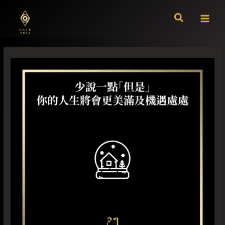
跳
至
主
要
內
容