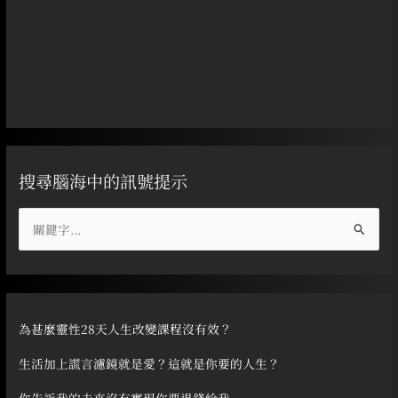
搜尋腦海中的訊號提示
搜
尋
關
鍵
字
為甚麼靈性28天人生改變課程沒有效？
:
生活加上謊言濾鏡就是愛？這就是你要的人生？