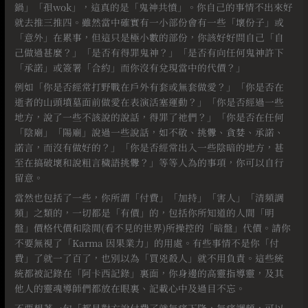
鍋」「孭wok」，這真的是「鬼神共憤」。你自己的事情不出來好
就去推三推四。雖然當中確實有一小部份會有一些「壞份子」或
「意外」在累事，但這只是極小數的部份，你該好好問自己「自
己做過甚麼？」「是否有得罪鬼神？」「是否有向任何鬼神許下
「承諾」或簽署「合約」而你沒有兌現當中的代價？」
例如「你是否經常打野戰在戶外有套或無套做愛？」「你是否在
逝者的山頭墳墓面前做愛在表演活塞運動？」「你是否經過一些
地方，說了一些不該說的說話，得罪了祂們？」「你是否在任何
「陰廟」「陽廟」說過一些說話，如不敬、挑釁、貪婪、承諾、
諾言，而沒有做好的？」「你是否經常出入一些陰暗的地方，甚
至在搞破壞和說粗言穢語挑釁？」等等人為的事項，你可以自行
留意。
當然也包括了一些，你所謂「付費」「加持」「害人」「清頻調
頻」之類的，一切都是「有價」的，包括你所知道的人間「明
盤」價格代價和陰間(看不見的世界)所操控的「暗盤」代價。請你
不要無視了「Karma 因果業力」的用處。有些事情不是你「付
費」了就一了百了，也別以為「買兇殺人」就不用負責。這些統
統都被記錄在「阿卡西記錄」裏面，你身邊的高靈指導靈，及其
他人的靈魂導師們都放在眼裏、記載心中及過目不忘。