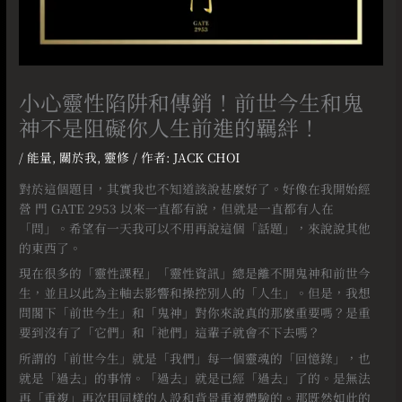
小心靈性陷阱和傳銷！前世今生和鬼
神不是阻礙你人生前進的羈絆！
/
能量
,
關於我
,
靈修
/ 作者:
JACK CHOI
對於這個題目，其實我也不知道該說甚麼好了。好像在我開始經
營 門 GATE 2953 以來一直都有說，但就是一直都有人在
「問」。希望有一天我可以不用再說這個「話題」，來說說其他
的東西了。⠀
現在很多的「靈性課程」「靈性資訊」總是離不開鬼神和前世今
生，並且以此為主軸去影響和操控別人的「人生」。但是，我想
問閣下「前世今生」和「鬼神」對你來說真的那麼重要嗎？是重
要到沒有了「它們」和「祂們」這輩子就會不下去嗎？
所謂的「前世今生」就是「我們」每一個靈魂的「回憶錄」，也
就是「過去」的事情。「過去」就是已經「過去」了的。是無法
再「重複」再次用同樣的人設和背景重複體驗的。那既然如此的