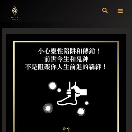
跳
至
主
要
內
容