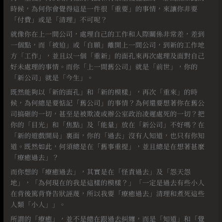
時候，為何你會覺得這是一件很「重要」的事情，來讓你非要
「付費」或是「清理」不可呢？
就像你在上一間公司，處理自己的工作和人際關係非常差，差到
一個點，而「被迫」或「自願」離開上一間公司，到新的工作地
方「工作」，並且以一個「重新」的面孔來再次處理及面對自己
好未處理的事情。而你「上一間舊公司」就是「前世」，你的
「新公司」就是「今生」。
既然能夠以「新的面孔」和「新的模樣」，再次「重來」的時
候，為何總是要惦記「舊公司」的事情？為何還要想著你在舊公
司搞砸的一切，甚至是被欺凌或辦公室政治凌遲處死的一切？把
你的「目光」和「焦點」及「能量」放在「新公司」不好嗎？在
「新的遊戲開局」裏面，你的「過去」沒有人知道，也只有你知
道。既然如此，何須總是在「舊事重提」，並且總是在想著甚麼
「療癒過去」？
而你想的「療癒過去」，其實是在「怪責過去」及「怨天怨
地」，「為何現在的我是這樣的模樣？」「一定是過去有些小人
在背後篤背脊告狀誣蔑，所以我要「療癒過去」清理和煮死這些
人類「小人」」。
所謂的「療癒」，並不是總在跟過去糾纏，而是「知道」和「覺