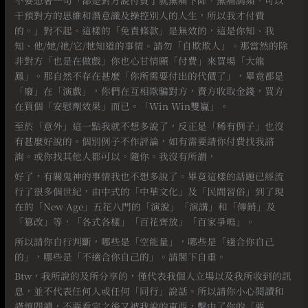
不要想著一句「都是對方說付費了就無痛下降，無痛調頻，可以
干預對方的思維和潛意識及操控別人的人生，所以我才付費
的。」對不起。這樣的「免責條款」是無效的，這是你知、我
知、他/她/祂/它/牠知道的事情。請勿「自欺欺人」。那當然的除
非對方「也是在做戲」你也心甘情願「付費」來買場「大龍
鳳」。那自然不存在甚麼「你所需要付出的代價了」，畢竟都是
「廢」在「演戲」，你們在互相欺騙對方，賣方收取金錢，買方
在買個「安慰劑效果」而已。「Win Win雙贏」。⠀
至於「意外」這一點我就不想多說了，反正是「稀有例子」也沒
有甚麼好說的。個別例子不作評論，如有需要請你付費找我諮
詢。或你找其他人都可以。隨你。我沒有所謂，
好了，有關鬼神的事情我也不想多說了。畢竟這樣的話題已經流
行了很多個世紀，由中式的「中華文化」及「民間習俗」到了現
在的「New Age」五花八門的「演說」「演講」和「傳銷」及
「篡改」等，「各式各樣」「百花齊放」「百家爭鳴」。
所以請你自行判斷，哪些是「空能量」，哪些是「適合你自己
的」，哪些是「不適合你自己的」。請閣下自重。
Btw，我所說的及所分享的，僅代表我個人立場以及我所收到的訊
息，並不代表任何人或任何「同行」說話。所以請你小心閱讀和
謹慎閱讀，不要看完之後又被我說的東西，擊中了你的「要