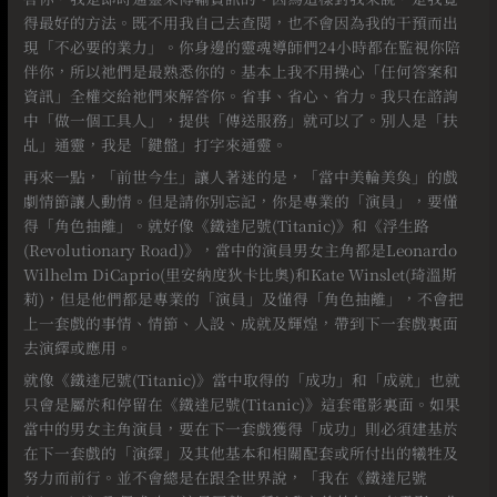
得最好的方法。既不用我自己去查閱，也不會因為我的干預而出
現「不必要的業力」。你身邊的靈魂導師們24小時都在監視你陪
伴你，所以祂們是最熟悉你的。基本上我不用操心「任何答案和
資訊」全權交給祂們來解答你。省事、省心、省力。我只在諮詢
中「做一個工具人」，提供「傳送服務」就可以了。別人是「扶
乩」通靈，我是「鍵盤」打字來通靈。
再來一點，「前世今生」讓人著迷的是，「當中美輪美奐」的戲
劇情節讓人動情。但是請你別忘記，你是專業的「演員」，要懂
得「角色抽離」。就好像《鐵達尼號(Titanic)》和《浮生路
(Revolutionary Road)》，當中的演員男女主角都是Leonardo
Wilhelm DiCaprio(里安納度狄卡比奧)和Kate Winslet(琦溫斯
莉)，但是他們都是專業的「演員」及懂得「角色抽離」，不會把
上一套戲的事情、情節、人設、成就及輝煌，帶到下一套戲裏面
去演繹或應用。
就像《鐵達尼號(Titanic)》當中取得的「成功」和「成就」也就
只會是屬於和停留在《鐵達尼號(Titanic)》這套電影裏面。如果
當中的男女主角演員，要在下一套戲獲得「成功」則必須建基於
在下一套戲的「演繹」及其他基本和相關配套或所付出的犧牲及
努力而前行。並不會總是在跟全世界說，「我在《鐵達尼號