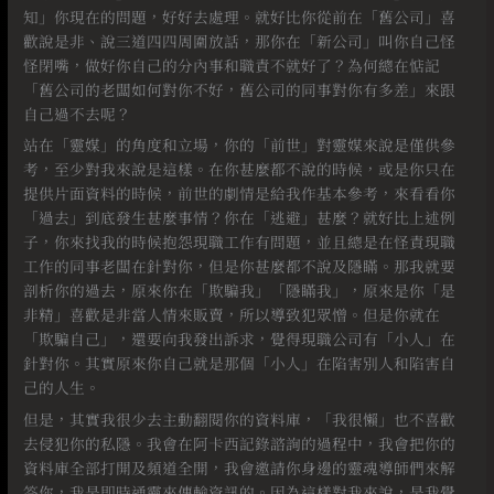
知」你現在的問題，好好去處理。就好比你從前在「舊公司」喜
歡說是非、說三道四四周圍放話，那你在「新公司」叫你自己怪
怪閉嘴，做好你自己的分內事和職責不就好了？為何總在惦記
「舊公司的老闆如何對你不好，舊公司的同事對你有多差」來跟
自己過不去呢？
站在「靈媒」的角度和立場，你的「前世」對靈媒來說是僅供參
考，至少對我來說是這樣。在你甚麼都不說的時候，或是你只在
提供片面資料的時候，前世的劇情是給我作基本參考，來看看你
「過去」到底發生甚麼事情？你在「逃避」甚麼？就好比上述例
子，你來找我的時候抱怨現職工作有問題，並且總是在怪責現職
工作的同事老闆在針對你，但是你甚麼都不說及隱瞞。那我就要
剖析你的過去，原來你在「欺騙我」「隱瞞我」，原來是你「是
非精」喜歡是非當人情來販賣，所以導致犯眾憎。但是你就在
「欺騙自己」，還要向我發出訴求，覺得現職公司有「小人」在
針對你。其實原來你自己就是那個「小人」在陷害別人和陷害自
己的人生。⠀
但是，其實我很少去主動翻閱你的資料庫，「我很懶」也不喜歡
去侵犯你的私隱。我會在阿卡西記錄諮詢的過程中，我會把你的
資料庫全部打開及頻道全開，我會邀請你身邊的靈魂導師們來解
答你，我是即時通靈來傳輸資訊的。因為這樣對我來說，是我覺