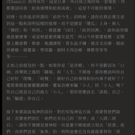
(Titanic)》取得成功，這是巨著。所以我之後的每一套電影，你
都要認同我，給我頒獎和給我成就」。這是不可能的事情。
同理，在你追求所謂的「前世今生」的時候，請你也務必要注意
到這一點和深明這樣的道理。而不是總是「傻瓜」上身，被人
「操控」和「利用」，被甚麼「SRT」「前世回溯」，說你前世做
過甚麼壞事，或是被甚麼黑魔女詛咒，所以今世要還報應，定期
要上繳會費、聚會、報讀課程、買水晶手鏈、做音叉治療、做前
世療癒、做靈氣、學塔羅、做阿卡西治療、傳教等等等
等…………⠀
正如之前提及的一點，如果你是「是非精」，你不喜歡因為「口
禍」而導致之後的「職場」和「人生」不順遂。那你應該叫你自
己好好「閉嘴」「收聲」，做好自己的事情和份內事不就好了？
還需要做甚麼靈擺調頻、靈氣治療來驅「小人」防「小人」嗎？
你自己就是自己的最大「小人」，那你更應該去「誅殺」自己，
和「驅趕」你自己。
⠀
接下來要說說鬼神的部份，對於知鬼神這方面，我要替祂們說
話，其實祂們很忙，祂們也有自己的「世界」或「人間二周
目」，請你不要總是發神經一有甚麼不順遂就立刻去「怪責」祂
們，而祂們是很「無辜」的，明明甚麼也沒有做就要替你「背