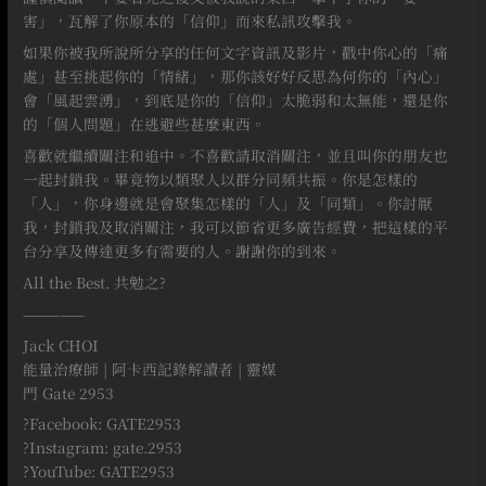
害」，瓦解了你原本的「信仰」而來私訊攻擊我。
如果你被我所說所分享的任何文字資訊及影片，戳中你心的「痛
處」甚至挑起你的「情緒」，那你該好好反思為何你的「內心」
會「風起雲湧」，到底是你的「信仰」太脆弱和太無能，還是你
的「個人問題」在逃避些甚麼東西。
喜歡就繼續關注和追中。不喜歡請取消關注，並且叫你的朋友也
一起封鎖我。畢竟物以類聚人以群分同頻共振。你是怎樣的
「人」，你身邊就是會聚集怎樣的「人」及「同類」。你討厭
我，封鎖我及取消關注，我可以節省更多廣告經費，把這樣的平
台分享及傳達更多有需要的人。謝謝你的到來。
All the Best. 共勉之?
—————⠀
Jack CHOI
能量治療師 | 阿卡西記錄解讀者 | 靈媒
門 Gate 2953
?Facebook: GATE2953
?Instagram: gate.2953
?YouTube: GATE2953⠀