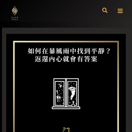
跳
至
主
要
內
容