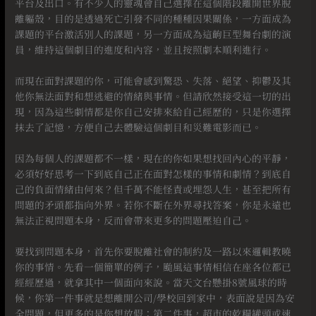
平台及出口。有不少人的靈魂會自己選擇在這個階段離開世界脫
離軀殼，目的是透過死亡引發不同的種種因果關係，一方面成為
課題的平台激活別人的課題，另一方面成為這齣巨型舞台劇的演
員，維持這個劇目的進度和內容，並且按照劇本順利進行。
⠀
而現在面對課題的你，可能會感到驚恐、失落、絕望、抑鬱及其
他你無法面對和想逃避的情緒與事情。但請欣然接受這一切的出
現，因為這些劇情都是你自己安排來給自己經歷的，只是你選擇
抹去了記憶，方便自己去體驗這個劇目和災難電影而已。
⠀
因為每個人的課題都不一樣，現在的你如果想找回內心的平靜，
必須好好思考一下到底自己正在面對怎樣的事情和劇情？到底自
己的負面情緒由何來？但千萬不能怪責或埋怨人生，甚至把所有
問題的矛頭都指向外界。若你不斷在外界尋找答案，你是永遠也
無法正視問題本身，反而會帶來更多的問題壓迫自己。
⠀
要找到問題本身，首先你要脫離社會的制約及一路以來邏輯教曉
你的事情。先看一個簡單的例子，颱風這事情相信在座各位都已
經經歷過，就拿其中一個面向來說。當天文台懸掛8號風球的時
候，你第一件事就是想離開公司/學校回到家中，表面說是因為安
全問題，但更多的是你想放假；第二件事，超市的乾糧罐頭或速