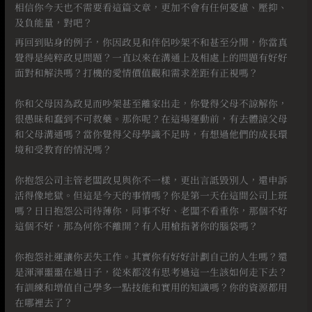
相信你今天也不需要看這篇文章，更加不會有任何憂慮、壓抑、
及負能量，對吧？ ⠀
再回到貼身的例子，你因政見和伴侶吵架不和甚至分開，你當真
覺得是純粹政見問題？一直以來在溝通上及相處上的問題有好好
面對和解決嗎？打機的愛情價值觀和需求差距有正視嗎？
⠀
你和父母因為政見而吵架甚至離家出走，你覺得父母不諒解你，
很愚昧和蠢到不可救藥。那你呢？在這場運動前，有去體諒父母
和父母溝通嗎？當你覺得父母學識不足時，有想過他們的成長環
境和受教育的情況嗎？
⠀
你抱怨公司主管老闆政見與你不一樣，更出言詆毀別人，還申訴
活得像地獄。但這是今天的事情嗎？你是第一天在這間公司上班
嗎？日日抱怨公司待薄你，同事不好、老闆不看重你，那個不好
這個不好，那為何你不離開？有人用槍指著你的腦袋嗎？
⠀
你抱怨社運讓你丟失工作。其實你有好好計劃自己的人生嗎？還
是渾渾噩噩在過日子，從來都沒有思考過這一生該如何走下去？
有訓練和增值自己學多一點技能和實用的知識嗎？你的資源都用
在哪裡去了？