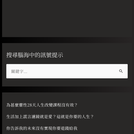
搜尋腦海中的訊號提示
搜
尋
關
鍵
字
為甚麼靈性28天人生改變課程沒有效？
:
生活加上謊言濾鏡就是愛？這就是你要的人生？
你告訴我的未來沒有實現你要退錢給我