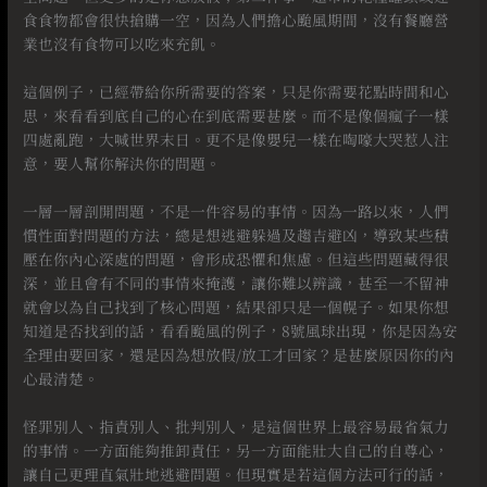
食食物都會很快搶購一空，因為人們擔心颱風期間，沒有餐廳營
業也沒有食物可以吃來充飢。
⠀
這個例子，已經帶給你所需要的答案，只是你需要花點時間和心
思，來看看到底自己的心在到底需要甚麼。而不是像個瘋子一樣
四處亂跑，大喊世界末日。更不是像嬰兒一樣在啕嚎大哭惹人注
意，要人幫你解決你的問題。
⠀
一層一層剖開問題，不是一件容易的事情。因為一路以來，人們
慣性面對問題的方法，總是想逃避躲過及趨吉避凶，導致某些積
壓在你內心深處的問題，會形成恐懼和焦慮。但這些問題藏得很
深，並且會有不同的事情來掩護，讓你難以辨識，甚至一不留神
就會以為自己找到了核心問題，結果卻只是一個幌子。如果你想
知道是否找到的話，看看颱風的例子，8號風球出現，你是因為安
全理由要回家，還是因為想放假/放工才回家？是甚麼原因你的內
心最清楚。
⠀
怪罪別人、指責別人、批判別人，是這個世界上最容易最省氣力
的事情。一方面能夠推卸責任，另一方面能壯大自己的自尊心，
讓自己更理直氣壯地逃避問題。但現實是若這個方法可行的話，