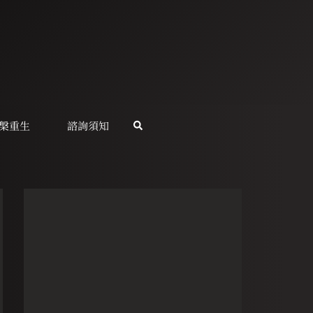
槃重生
諮詢須知