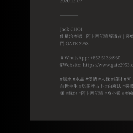
2020.12.09
⠀
—————
⠀
Jack CHOI
能量治療師 | 阿卡西記錄解讀者 | 靈
門 GATE 2953
⠀
📱WhatsApp: +852 51386960
🌐Website: https://www.gate2953
⠀
#風水 #水晶 #愛情 #人緣 #招財 #阿
前世今生 #塔羅牌占卜 #白魔法 #靈擺 
頻 #緣份 #阿卡西記錄 #身心靈 #療癒