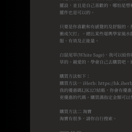
擺設，並且是自己喜歡的，哪怕是塑
擺件也是可以的。
⠀
只要是你喜歡和有感覺的及舒服的，
衝或欠打」。總比某些堪輿學家風水
服、有效及正能量。
⠀
白鼠尾草(White Sage)，我
草的。親愛的，學會自己去購買吧，
⠀
購買方法如下：
購買方法一 iHerb: https://hk.
我的優惠碼LJK327結賬，你會有
更優惠的代碼。購買滿指定金額可以
⠀
購買方法二 淘寶
淘寶有很多，請你自行搜索。
⠀