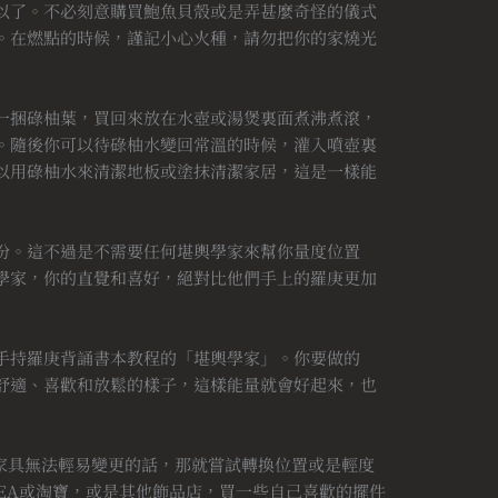
以了。不必刻意購買鮑魚貝殼或是弄甚麼奇怪的儀式
。在燃點的時候，謹記小心火種，請勿把你的家燒光
一捆碌柚葉，買回來放在水壺或湯煲裏面煮沸煮滾，
。隨後你可以待碌柚水變回常溫的時候，灌入噴壺裏
以用碌柚水來清潔地板或塗抹清潔家居，這是一樣能
份。這不過是不需要任何堪輿學家來幫你量度位置
學家，你的直覺和喜好，絕對比他們手上的羅庚更加
手持羅庚背誦書本教程的「堪輿學家」。你要做的
舒適、喜歡和放鬆的樣子，這樣能量就會好起來，也
大家具無法輕易變更的話，那就嘗試轉換位置或是輕度
EA或淘寶，或是其他飾品店，買一些自己喜歡的擺件