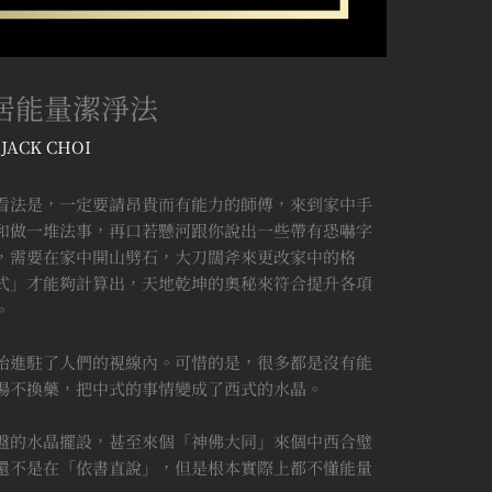
居能量潔淨法
:
JACK CHOI
看法是，一定要請昂貴而有能力的師傅，來到家中手
和做一堆法事，再口若懸河跟你說出一些帶有恐嚇字
，需要在家中開山劈石，大刀闊斧來更改家中的格
式」才能夠計算出，天地乾坤的奧秘來符合提升各項
。
始進駐了人們的視線內。可惜的是，很多都是沒有能
湯不換藥，把中式的事情變成了西式的水晶。
盤的水晶擺設，甚至來個「神佛大同」來個中西合璧
還不是在「依書直說」，但是根本實際上都不懂能量