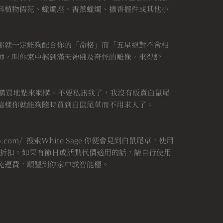
料植物假花、蠟燭座、香薰蠟燭、擴香擺件或其他小
那就一定能夠配合你的「命格」而「五星絕對不會相
師，叫你家中擺到滿天神佛及奇怪的雕像，來得舒
可以給你購買地點來網購，不要私訊我了，我沒有販賣白鼠尾
這樣你就能夠隨時買到白鼠尾草而不用求人了。
iherb.com/ 搜索White Sage 你便會見到白鼠尾草，使用
優惠折扣。如果有節日或活動代價適用的話，請自行使用
免運費，順豐到你家中或智能櫃。