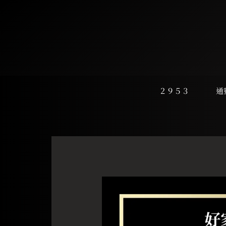
跳
至
主
要
內
容
２９５３
通