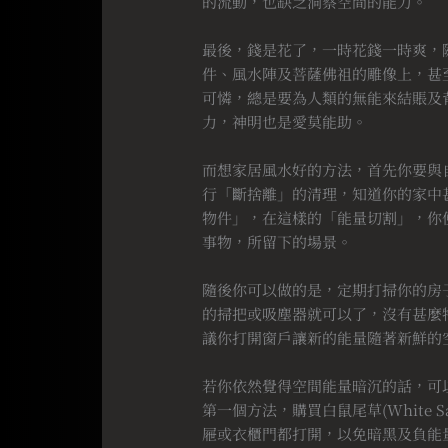
的流動，也缺乏洞察空間的能力。
⠀
最後，錢是花了，一時花錢一時爽，
件、風水陣及菩薩佛祖的雕像上，甚
可憐，總是要為人類的無能來結賬及
力，神明也是愛莫能助。
⠀
而想家居風水好的方法，首先你要與
行「斷捨離」的清理，知道你的家中
物件」，在這樣的「能量切割」，你
事物，所留下的場景。
⠀
隨後你可以做的是，定期打掃你的房
的掃把或吸塵器就可以了，沒有甚麼
議你打開窗戶讓新的能量隨著新鮮的
⠀
若你依然覺得空間能量暗沉的話，可
第一個方法，購買白鼠尾草(White
屜或衣櫃門都打開，以免暗黑及負能