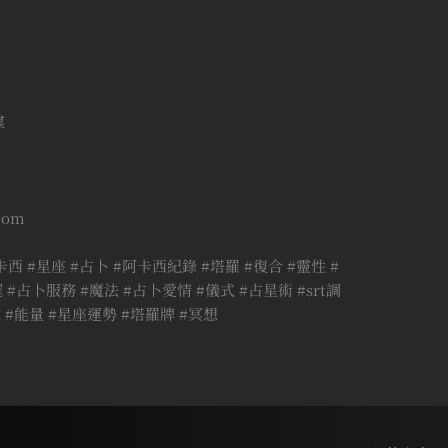
媒
.com
卡西 #星座 #占卜 #阿卡西紀錄 #塔羅 #復合 #靈性 #
#占卜服務 #魔法 #占卜愛情 #儀式 #占星術 #srt調
 #能量 #星座運勢 #塔羅牌 #冥想