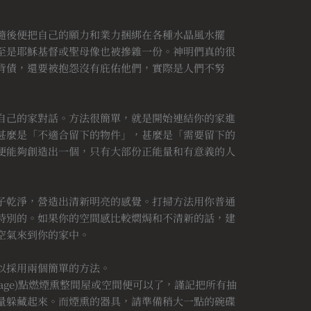
隨後便把自己的願力和業力捆綁在各種水晶風水擺
至是耶穌基督或聖母像也被摻雜一份。神明們真的很
背債，還要被抱怨沒有庇佑他們，實際是人們不努
自己的家對話。方法很簡單，就是開始連結你的家進
甚麼是「不適合留下的物件」，甚麼是「需要留下的
便能夠創造出一個，只有大部份正能量和有意義的人
子乾淨，營造出清新明亮的感覺。打掃方法用你普通
特別的。如果你的空間感比較燜焗和不清新的話，建
空氣來到你的家中。
以採用兩個簡單的方法。
 Sage)點燃煙熏整間屋或空間便可以了，謹記把所有抽
量躲藏起來。而煙熏的器具，請準備稍大一點的碗碟