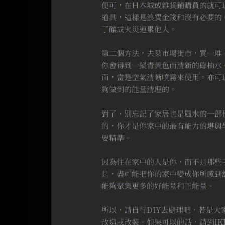
便可，在日本城或雜貨鋪購買的就可
道具，這樣是浪費金錢和沒有必要的
了釀成火災連累他人。
⠀
第二個方法，去菜市場街市，買一堆
你會得到一鍋青黃色而清新的碌柚水
面，當是空氣清晰噴霧來使用。亦可
夠做到的能量清理的。
⠀
對了，別忘記了家居也是風水的一部
的，你才是你家中的最有能力的堪輿
要精準。
⠀
因為住在家中的人是你，而不是那些
是，盡可能把你的家中變成你所感到
能夠聚集更多的好能量和正能量。
⠀
所以，請自行DIY去處理吧，若是
改造或改裝。如果可以的話，請到IK