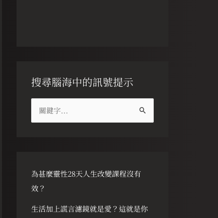
搜尋腦海中的訊號提示
搜
尋
關
鍵
字
為甚麼靈性28天人生改變課程沒有
:
效？
生活加上謊言濾鏡就是愛？這就是你