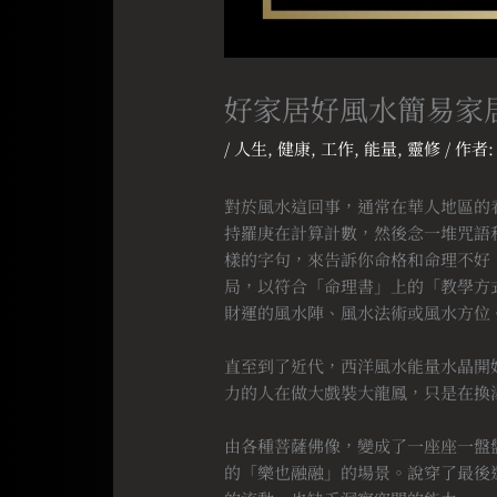
好家居好風水簡易家
/
人生
,
健康
,
工作
,
能量
,
靈修
/ 作者
對於風水這回事，通常在華人地區的
持羅庚在計算計數，然後念一堆咒語
樣的字句，來告訴你命格和命理不好
局，以符合「命理書」上的「教學方
財運的風水陣、風水法術或風水方位
⠀
直至到了近代，西洋風水能量水晶開
力的人在做大戲裝大龍鳳，只是在換
⠀
由各種菩薩佛像，變成了一座座一盤
的「樂也融融」的場景。說穿了最後