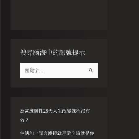
搜尋腦海中的訊號提示
搜
尋
關
鍵
字
為甚麼靈性28天人生改變課程沒有
:
效？
生活加上謊言濾鏡就是愛？這就是你