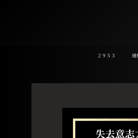
跳
至
主
要
內
容
２９５３
通