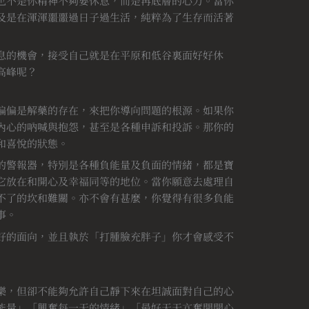
也不是你精神不夠要休息，而是再底層的心力。當你
及是在渾渾噩噩過日子過生活，純粹為了生存而活著
息的機會，接受自己就是在平原和低谷裏面好好休
高峰呢？
偏偏是解藥的存在，來把你導向問題的根源。如果你
內心的吶喊與抱怨，甚至是各種申訴和投訴。那你的
和喜悅的狀態。
的警報器，特別是各種負能量及負面的情緒，都是寶
它放在和開心及幸福同等的地位。當你願意去處理自
不了的坎和難關。亦不會有甚麼，你覺得有很多負能
事。
好的面向，並且執於「打腫臉充胖子」你才會感受不
樂，但卻不能夠允許自己靜下來在坦誠面對自己的心
能量」「興奮每一天的情緒」「最好天天亢奮開開心