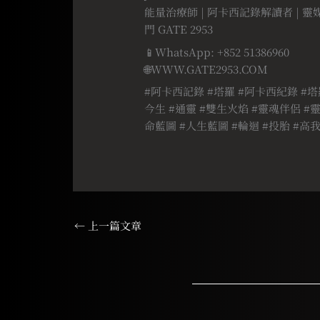
能量治療師 | 阿卡西記錄解讀者 | 靈
門 GATE 2953
📱WhatsApp: +852 51386960
🌐WWW.GATE2953.COM
#阿卡西記錄 #塔羅 #阿卡西紀錄 #塔
今生 #通靈 #雙生火焰 #靈魂伴侶 #靈
命藍圖 #人生藍圖 #輪迴 #投胎 #高我
←
上一篇文章