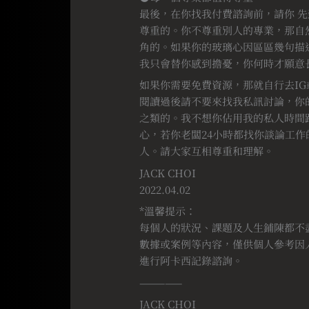
最後，在你找我付費諮詢前，請你 
尊重的。你不尊重別人的專業，那自
角的。如果你的玻璃心因區區幾句描
我只會替你感到擔憂，你何時才願意
如果你需要免費資源，那就自行去IG
閱讀過後請不要來找我私訊討論，你
之類的。我不想你佔用我的私人時間
心，若你老闆24小時都找你談論工
人。請大家互相尊重和理解。
JACK CHOI
2022.04.02
*溫馨提示：
每個人的狀況、課題及人生鋪陳都不
數據或案例等內容，僅供個人參考因
進行阿卡西記錄諮詢。
—————
JACK CHOI