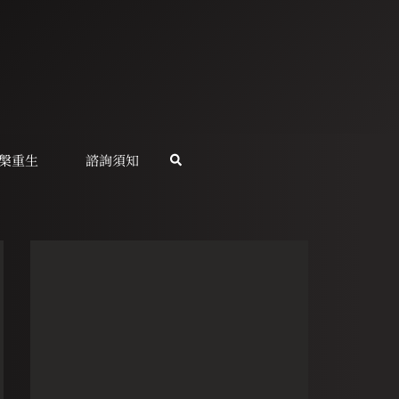
槃重生
諮詢須知