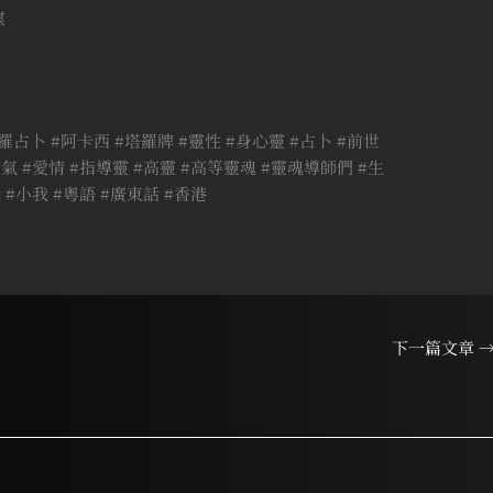
媒
羅占卜 #阿卡西 #塔羅牌 #靈性 #身心靈 #占卜 #前世
氣 #愛情 #指導靈 #高靈 #高等靈魂 #靈魂導師們 #生
 #小我 #粵語 #廣東話 #香港
下一篇文章