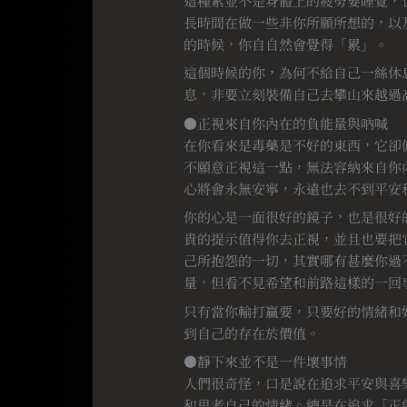
這種累並不是身體上的疲勞要睡覺，
長時間在做一些非你所願所想的，以
的時候，你自自然會覺得「累」。
這個時候的你，為何不給自己一絲休
息，非要立刻裝備自己去攀山來越過
●正視來自你內在的負能量與吶喊
在你看來是毒藥是不好的東西，它卻
不願意正視這一點，無法容納來自你
心將會永無安寧，永遠也去不到平安
你的心是一面很好的鏡子，也是很好
貴的提示值得你去正視，並且也要把
己所抱怨的一切，其實哪有甚麼你過
量，但看不見希望和前路這樣的一回
只有當你輸打贏要，只要好的情緒和
到自己的存在於價值。
●靜下來並不是一件壞事情
人們很奇怪，口是說在追求平安與喜
和思考自己的情緒。總是在追求「正