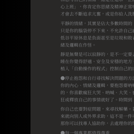
心上班」，你肯定你思緒及精神正常
才會去不斷追求亢奮，或是你給人洗
平靜的情緒，其實是佔大多數時間的
只是你的腦袋停不下來，不允許自己
低谷平原休息是負面甚至是垃圾和敗
緒及邏輯在作怪。
靜是無聲是可以寂靜的，是不一定要
睡在你覺得舒適、安全及安穩的地方
植入「自動操作的程式」控制自己的
●停止抱怨和自行尋找解決問題的方
你的內心、情緒及邏輯，要抱怨要吶
的，你喜歡瘋狂大哭、吶喊、大笑、
狂或釋放自己的事情就好了。時間到
你自己也要對症問題，來尋找解藥。
來就向別人或外界求助，這不是一件
那你可以找專人協助你，去處理你的
●每一個專業都值得尊重