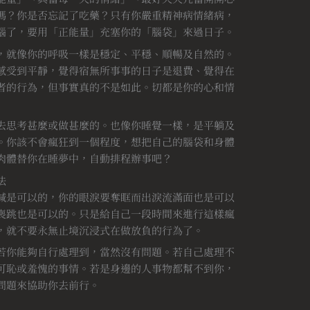
嗎？你是否忘記了吃藥？只有你嚴重精神病情緒病，
腦了，要用「正能量」充塞你的「腦袋」來過日子。
，就像你的呼吸一樣是穩定、平穩、順暢及自然的。
感受到平靜，覺得宿無所事事的日子是退費、覺得在
者的行為，但事實真的不是如此。切都是你的心和情
去思考甚麼或做甚麼的。也像你睡覺一樣，是平躺及
。你該不會瘋狂到一個程度，想把自己的腦袋和身體
肉體替你在睡夢中，自動排程辦事吧？
法
喊是可以的，你的眼淚要奪眶而出淚流滿面也是可以
喪跳也是可以的。只是給自己一段時間來進行這樣瘋
，就不要永無止境沉浸式在做放負的行為了。
若你能夠自行處理到，當然沒有問題。若自己處理不
可恥或羞愧的事情。若是身邊的人事物都幫不到你，
問題來協助你去前行。