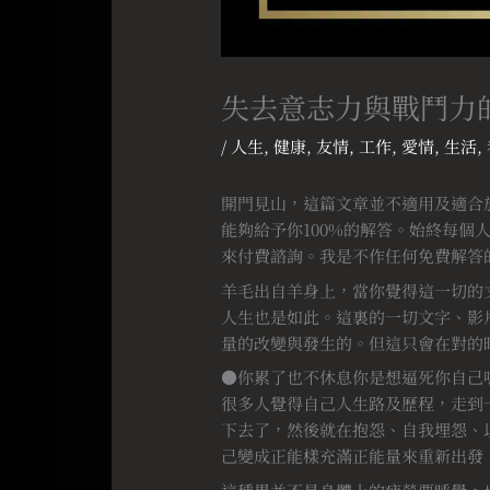
失去意志力與戰鬥力
/
人生
,
健康
,
友情
,
工作
,
愛情
,
生活
,
開門見山，這篇文章並不適用及適合
能夠給予你100%的解答。始終每個
來付費諮詢。我是不作任何免費解答
羊毛出自羊身上，當你覺得這一切的
人生也是如此。這裏的一切文字、影
量的改變與發生的。但這只會在對的
●你累了也不休息你是想逼死你自己
很多人覺得自己人生路及歷程，走到
下去了，然後就在抱怨、自我埋怨、
己變成正能樣充滿正能量來重新出發