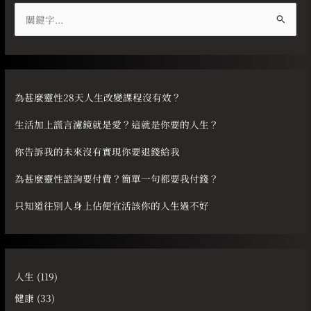
搜
尋
關
鍵
字
為甚麼靈性28天人生改變課程沒有效？
:
生活加上謊言濾鏡就是愛？這就是你要的人生？
你告訴我的未來沒有實現你要退錢給我
為甚麼靈性諮詢要付費？簡單一句都要我付錢？
只知道往別人身上佔便宜活該你的人生過不好
人生
(119)
健康
(33)