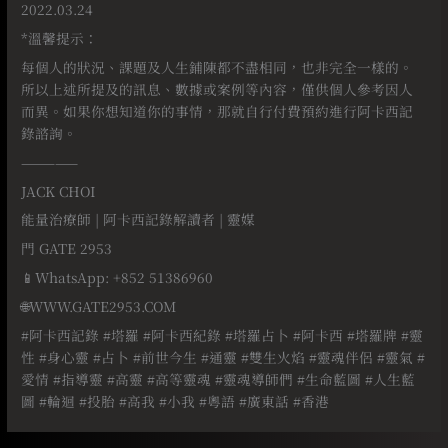
2022.03.24
*溫馨提示：
每個人的狀況、課題及人生鋪陳都不盡相同，也非完全一樣的。
所以上述所提及的訊息、數據或案例等內容，僅供個人參考因人
而異。如果你想知道你的事情，那就自行付費預約進行阿卡西記
錄諮詢。
—————
JACK CHOI
能量治療師 | 阿卡西記錄解讀者 | 靈媒
門 GATE 2953
📱WhatsApp: +852 51386960
🌐WWW.GATE2953.COM
#阿卡西記錄 #塔羅 #阿卡西紀錄 #塔羅占卜 #阿卡西 #塔羅牌 #靈
性 #身心靈 #占卜 #前世今生 #通靈 #雙生火焰 #靈魂伴侶 #靈氣 #
愛情 #指導靈 #高靈 #高等靈魂 #靈魂導師們 #生命藍圖 #人生藍
圖 #輪迴 #投胎 #高我 #小我 #粵語 #廣東話 #香港