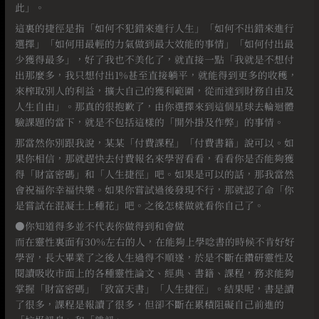
此」。
這裏的捷徑是指「如何不犯錯來進行人生」「如何不出錯來進行
選擇」「如何用最輕的力氣做到最大效能的事情」「如何付出最
少獲得最多」，好了我也不美化了，就直接一點「我就是不想付
出那麼多，我只想付出1%甚至直接躺平，就能得到更多的收穫，
來榨取別人的利益，擴大自己的獲利範圍，從而達到財務自由及
人生自由」。那真的很抱歉了，由你選擇來到這個星球去輪迴體
驗課題的當下，就是不包括這樣的「開外掛及作弊」的事情。
那當然你別跟我說，某某「付費課程」「付費書籍」說可以。如
果你相信，那就趕快去付費報名來學習看看，看看你是否能夠獲
得「財富密碼」和「人生捷徑」吧。如果是可以的話，那我當然
會祝福你幸福快樂。如果你嘗試過後發現不行，那就認了命「你
是嘗試在混凝土上種花」吧。之後怎樣做就看你自己了。
●你知道得多並不代表你做得到和會做
而在靈性裏面有30%左右的人，在能夠上學唸書的時候不肯好好
學習，長大畢業了之後人生過得不順遂，於是不斷在鑽研靈性及
閱讀吸收市面上的各種靈性論文、經典、書籍、課程，務求能夠
掌握「財富密碼」「致富天書」「人生捷徑」。結果呢，書是讀
了很多，課程是報讀了很多，但卻不斷在累積阻礙自己前進的