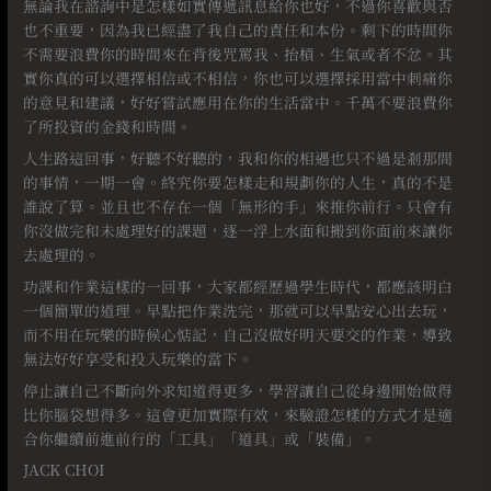
無論我在諮詢中是怎樣如實傳遞訊息給你也好，不過你喜歡與否
也不重要，因為我已經盡了我自己的責任和本份。剩下的時間你
不需要浪費你的時間來在背後咒罵我、抬槓、生氣或者不忿。其
實你真的可以選擇相信或不相信，你也可以選擇採用當中刺痛你
的意見和建議，好好嘗試應用在你的生活當中。千萬不要浪費你
了所投資的金錢和時間。
人生路這回事，好聽不好聽的，我和你的相遇也只不過是剎那間
的事情，一期一會。終究你要怎樣走和規劃你的人生，真的不是
誰說了算。並且也不存在一個「無形的手」來推你前行。只會有
你沒做完和未處理好的課題，逐一浮上水面和搬到你面前來讓你
去處理的。
功課和作業這樣的一回事，大家都經歷過學生時代，都應該明白
一個簡單的道理。早點把作業洗完，那就可以早點安心出去玩，
而不用在玩樂的時候心惦記，自己沒做好明天要交的作業，導致
無法好好享受和投入玩樂的當下。
停止讓自己不斷向外求知道得更多，學習讓自己從身邊開始做得
比你腦袋想得多。這會更加實際有效，來驗證怎樣的方式才是適
合你繼續前進前行的「工具」「道具」或「裝備」。
JACK CHOI