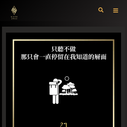
跳
至
主
要
內
容