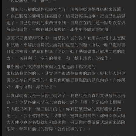
「垃圾訊息」和「雜訊」。
一堆亂七八糟的課程和書本內容，無數的經典胡亂搭配來混醬，
往自己腦袋的邏輯信條裏面塞，結果就輕易出事，把自己也搞混
亂了。自己想得到的東西得不到，自身存在的問題一點都沒有去
解決和面對，一味在逃跑和逃避，產生更多問題的累積。
原因不是書讀得不夠多，而是沒有真的沒有套用在生活上去實踐
和試驗，來解決自身該去面對和處理的問題。所以一味只懂得盲
目追求知識，放棄和摒棄了能親自動手動腳做事及解決問題的能
力，一切只剩下「空有的墨水」和「紙上談兵」的操作。
●謝謝你的支持和到來但人生還是該由你來走的
來找過我諮詢的人，其實你們很清楚這裏的諮詢，與其他人跟你
說的是存在差異性的，並且也可能是巨難聽的訊息內容，非你所
好、非你所期、非你所喜。
其實你就當我是一個醫生就好了，我也只是負責如實傳遞訊息內
容。若你是癌症末期我也會直接告訴你「喂，你是癌症末期喔，
你大概只剩下一至三個月的命。你有甚麼想做的就好趕快去做
吧。」，我不會跟你說「沒事的，靈氣能夠幫你，你轉圈圈大喊
大天使麥克的名號就能夠療癒你，只要你付費做儀式調頻來清除
眼障、孽障和前世的智障，就會沒事的了」。