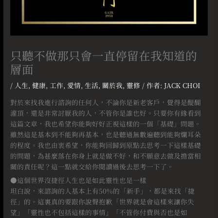
只聽不做那只會一直停留在我知道的
層面
/
人生
,
健康
,
工作
,
愛情
,
生活
,
關於我
,
靈修
/ 作者:
JACK CHOI
對於來找我進行諮詢的任何人，不論你是新老客戶，覺得是醍醐
灌頂，還是非常討厭我的人，不管你是誰也好。只要你有緣看到
這篇文章，我也希望你能夠好好正視這樣的一個「基礎」問題。
雖然這是基本到不能夠再基本，也是聽過無數遍聽到能夠爛耳朵
的程度。我也由衷希望，你能夠回歸到原點去思考一下這樣基礎
的問題，為甚麼落在你身上就是做不好，和不願意去做及擔當相
關的責任呢？這一點就交給你閱讀過後去思考一下了。
●這個世界沒捷徑人生也是如此靈性也是一樣
坦白說，來諮詢的人基本上有50%的「新手」，都是來找「捷
徑」的。這裏真的要跟你說聲抱歉「世界就是會這樣來讓你失
望」「靈性也不包括這樣的事情」「不管你付費與否也是如