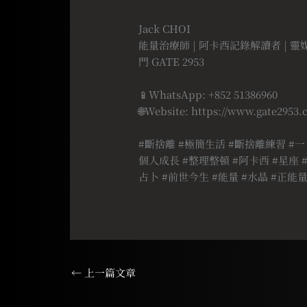
⠀
Jack CHOI
能量治療師 | 阿卡西記錄解讀者 | 靈
門 GATE 2953
⠀
📱WhatsApp: +852 51386960
🌐Website: https://www.gate2953
⠀
#斷捨離 #極簡生活 #斷捨離練習 #一
個人成長 #整理整頓 #阿卡西 #星座 #
占卜 #前世今生 #能量 #水晶 #正能量
←
上一篇文章