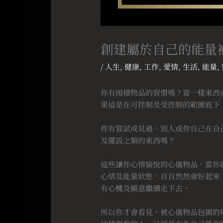
創建屬於自己的能量
/
人生
,
健康
,
工作
,
愛情
,
生活
,
能量
,
你有囤積物品的習慣嗎？當一樣東西
果這是在可控制及受控制的範圍底下
⠀
你有嘗試或見過，別人或你自己在自
及擺設之類的東西嗎？
⠀
這些讓你心情愉悅的心儀物品，當你
心情及能量狀態，自自然然會好起來
有心機及願意繼續走下去。
⠀
所以你才會看見，被心儀物品包圍的