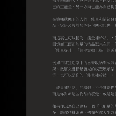
這樣舉動的人，已經是在為自己築起
己的正能量，另一方面也能為自己提
⠀
在這樣狀態下的人們，能量和情緒普
品、家居及設計顏色等包圍和包裹一
⠀
而這裏也可以稱為「能量補給站」，
回憶而正面正能量的物品聚集在同一
「能量提升」「頻率震動上揚」的感
⠀
例如口紅狂迷家中的唇膏收納架或裝
架、數層交疊橫錯發光的模型展示架
等，也可以是你的「能量補給站」。
⠀
「能量補給站」的精髓，不是實際物
而是你對於這些物品的感覺，或是這
⠀
如果你想為自己建造一個「正能量的
多，請你精挑細選，選擇對你人生或