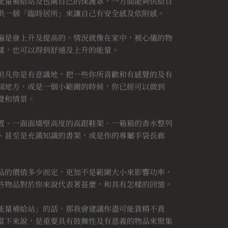
能量補給站及包圍自己的保護罩，一方面能夠供給自
供一個「臨時居所」來讓自己有安全感及依附感。
遍是會上升及提高的。情況就像在家中，被心儀的物
樣，也可以得到舒適及上升的能量。
但凡你是有意識地，把一些你所喜歡和有感覺的及有
個地方，或是一個小範圍的時候，你已經可以做到
覺和情景。
置、一面面墻壁高度的高跟鞋架、一箱箱的香水整列
、甚至是充滿知識的書架，或是你的專屬手袋長廊
品的價值多少而定，更加不是範圍大小來影響功率，
些物品對於你來說代表著甚麼，和具有怎樣的回憶。
能量補給站」的話，那我會建議你盡可能貴精不貴
當下來說，是重要具有鼓舞性及有意義的物品來聚集