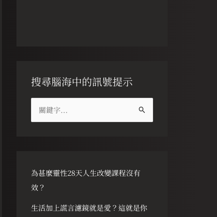
搜尋腦海中的訊號提示
搜
尋
關
鍵
字
為甚麼靈性28天人生改變課程沒有
:
效？
生活加上謊言濾鏡就是愛？這就是你