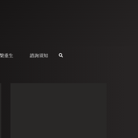
槃重生
諮詢須知