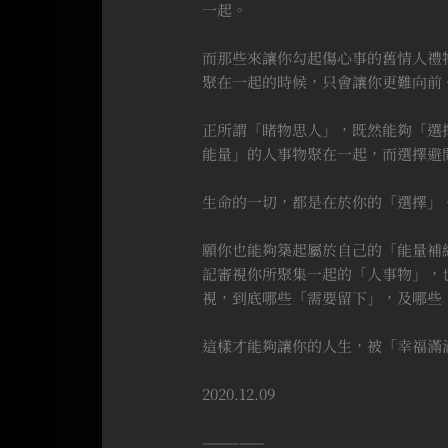
一起。
⠀
而那些來讓你勾起傷心事的舊情人禮
聚在一起的時候，只會讓你更難向前
⠀
正所謂「睹物思人」，既然能夠「選
能量」的人事物聚在一起，而選擇避
⠀
生命的一切，都是在於你的「選擇」
⠀
願你也能夠築起屬於自己的「能量補
記審視你所聚集一起的「人事物」，
視，到底哪些「需要留下」，及哪些
⠀
這樣才能夠讓你的人生，被「幸福滿
⠀
2020.12.09
⠀
—————