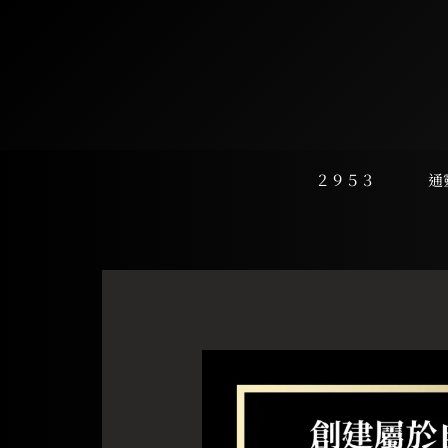
跳
至
主
要
內
容
２９５３
通