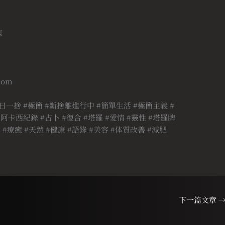
媒
.com
日一捨 #極簡 #斷捨離進行中 #簡單生活 #極簡主義 #
阿卡西紀錄 #占卜 #復合 #塔羅 #愛情 #靈性 #塔羅牌
 #療癒 #天然 #健康 #語錄 #美容 #体質改善 #減肥
下一篇文章