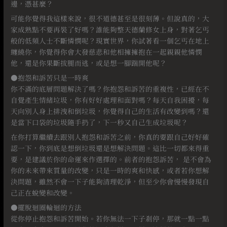
邊，憑甚麼？
可能你覺得我這樣來說，很不道德甚至是很刻薄。但說真的，大
家成熟點不要再裝了好嗎？誰能夠整天德蘭修女上身，對著乞丐
般的低頻人士不斷憐憫呢？現實世界，你試著看一個乞丐在地上
纏繞你，你覺得你會大發慈悲和他相擁擁抱在一起親親他憐憫
他，還是你果斷拔腿而逃，或是想一腳踹開他呢？
●抱怨和訴苦只是一時爽
你不滿的底層問題解決了嗎？你抱怨和訴苦的重複性，已經在不
自覺產生情緒垃圾，你有好好處理和面對嗎？每天自我困擾，每
天向別人身上排洩和倒垃圾，你覺得自己的生活有改變到嗎？還
是當下口袋的垃圾隨手扔了，下一秒又自己生成垃圾呢？
在你打算繼續去跟別人抱怨和訴苦之前，你真的要跟自己好好確
認一下，你到底是想倒垃圾還是想解決問題。這比一切都來得重
要，是建議於你的命運來作選擇的。前者的抱怨訴苦， 是不會為
你的未來帶來質量的改變，只是一時的爽和快感，或者若你想解
決問題，雖然不會一下子能夠清理乾淨，但至少你會慢慢發現自
己正在蛻變和改變。
●擺脫迴圈輪迴的方法
從你停止抱怨和訴苦開始。若你無法一下子剎停，那就一點一點