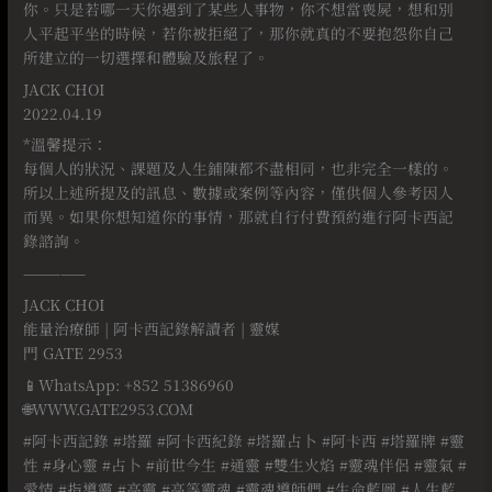
你。只是若哪一天你遇到了某些人事物，你不想當喪屍，想和別
人平起平坐的時候，若你被拒絕了，那你就真的不要抱怨你自己
所建立的一切選擇和體驗及旅程了。
JACK CHOI
2022.04.19
*溫馨提示：
每個人的狀況、課題及人生鋪陳都不盡相同，也非完全一樣的。
所以上述所提及的訊息、數據或案例等內容，僅供個人參考因人
而異。如果你想知道你的事情，那就自行付費預約進行阿卡西記
錄諮詢。
—————
JACK CHOI
能量治療師 | 阿卡西記錄解讀者 | 靈媒
門 GATE 2953
📱WhatsApp: +852 51386960
🌐WWW.GATE2953.COM
#阿卡西記錄 #塔羅 #阿卡西紀錄 #塔羅占卜 #阿卡西 #塔羅牌 #靈
性 #身心靈 #占卜 #前世今生 #通靈 #雙生火焰 #靈魂伴侶 #靈氣 #
愛情 #指導靈 #高靈 #高等靈魂 #靈魂導師們 #生命藍圖 #人生藍