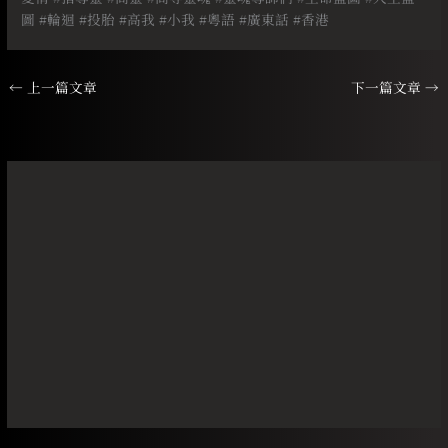
圖 #輪迴 #投胎 #高我 #小我 #粵語 #廣東話 #香港
←
上一篇文章
下一篇文章
→