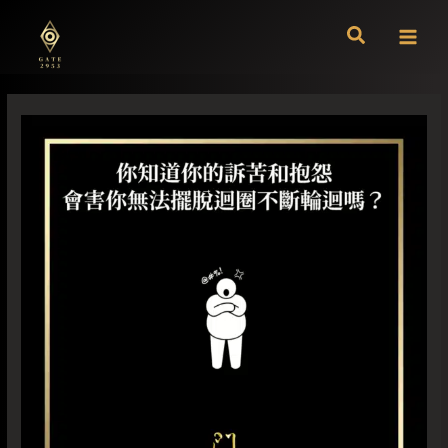
跳
至
主
要
內
容