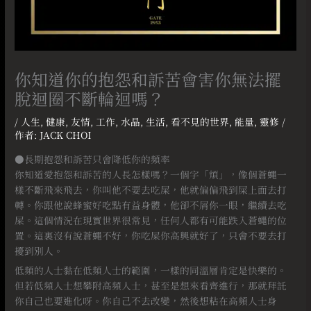
你知道你的抱怨和訴苦會害你無法擺
脫迴圈不斷輪迴嗎？
/
人生
,
健康
,
友情
,
工作
,
水晶
,
生活
,
看不見的世界
,
能量
,
靈修
/
作者:
JACK CHOI
●長期抱怨和訴苦只會降低你的頻率
你知道愛抱怨和訴苦的人長怎樣嗎？一個字「煩」，像個蒼蠅一
樣不斷飛來飛去，你叫他不要去吃屎，他就偏偏飛到屎上面去打
轉。你跟他說蜂蜜好吃點有益身體，他卻不屑你一眼，繼續去吃
屎。這個情況在現實世界很常見，任何人都有可能跌入蒼蠅的位
置。這裏沒有說蒼蠅不好，你吃屎你高興就好了，只會不要去打
擾到別人。
低頻的人士黏在低頻人士的範圍，一樣的同溫層肯定是快樂的。
但若低頻人士想攀附高頻人士，甚至是想來看齊進行，那就拜託
你自己也要進化呀。你自己不去改變，然後想粘在高頻人士身