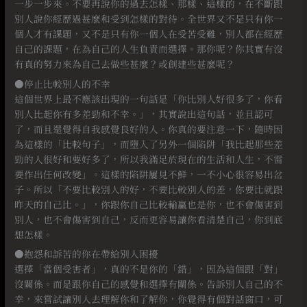
一步一步來。不要再說你的過去怎樣、那樣、這樣的，在不斷跟
別人說你經歷過甚麼和受到怎樣的對待。全世界又不是只有你一
個人才有課題，又不是只有你一個人在受苦受難，別人都在經歷
自己的課題，在為自己的人生負責而選擇。那你呢？你其實有沒
有真的努力來為自己去做些甚麼？或創建些甚麼呢？
●停止比較別人的不幸
這個世界上最不應該出現的一句話是「你比別人好很多了，你看
別人比起你有多差勁和不幸。」，其實說出這句話，並且認可
了，而且還覺得自我感覺良好的人。你真的要注意一下，隨時因
為這樣的「比較句子」，而墮入了另外一個陷阱「我比起那些差
勁的人很好和要好多了，所以我滿足於現在的生活和人生，不需
要作出任何改變」。這樣的陷阱屢見不鮮，一不小心很容易出岔
子。所以「不要比較別人的好，不要比較別人的差，你要比就跟
昨天的自己比。」，你跟你自己比較輸贏也是你，也不會傷害到
別人，也不會傷害到自己，反而更容易讓你看清楚自己，你到底
想怎樣。
●抱怨和訴苦的你在帶給別人困擾
選擇「當個受害者」，真的不是你的「錯」，因為這個跟「對」
沒關係。而是跟你自己的感覺和選擇有關係。告訴別人自己的不
幸，來嘗試讓別人去理解你和了解你，你覺得有個對話窗口，可