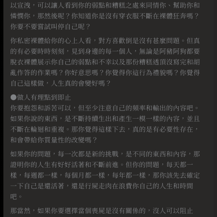
以宣洩，可以讓人看到你的弱點和糟糕之處來同情你、幫助你和
憐憫你，那然後呢？你知道你是沒有穿衣服不斷在裸體狂奔嗎？
你要不要嘗試叫停自己呢？
你私密裸體給你的心上人看，對方喜歡倒是沒有甚麼問題。但真
的有必要時時刻刻，見到身邊的每一個人，無論是阿豬阿狗都要
脫衣裸體展示你自己的弱點和不幸以及那份糟糕透頂沒寫完和胡
亂作答的作業嗎？你好意思嗎？你覺得你這行為禮貌嗎？你覺得
自己這樣做，人生真的會變好嗎？
●做人有理點到即止
你要抱怨和訴苦可以，但至少注意自己的頻率和輸出的內容吧。
如果你說的東西，是不斷持續生出和產生一模一樣的內容，並且
不斷在輪迴和重複。那你覺得這樣下去，真的是有必要性存在，
和會帶給你質量性的改變嗎？
如果你的問題，每一次都是新的挑戰，是不同的東西和內容，那
證明你的人生有好好活著和不斷前進。但你的問題，每天都一
樣，每週都一樣，每個月都一樣，每年都一樣，那你該先去確定
一下自己是還活著，還是行屍走肉在浪費你自己的人生和時間
吧。
那當然，如果你要選擇當個喪屍是沒有關係的，沒人可以阻止