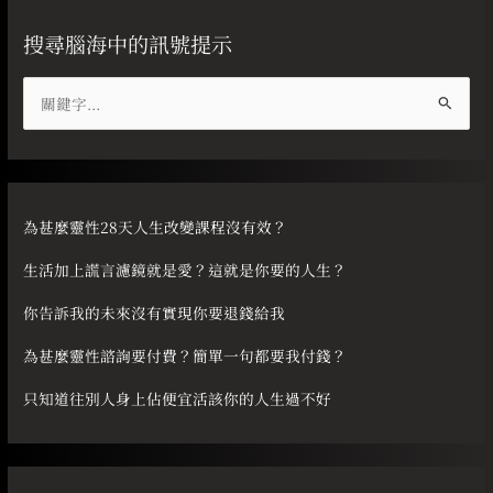
搜尋腦海中的訊號提示
搜
尋
關
鍵
字
為甚麼靈性28天人生改變課程沒有效？
:
生活加上謊言濾鏡就是愛？這就是你要的人生？
你告訴我的未來沒有實現你要退錢給我
為甚麼靈性諮詢要付費？簡單一句都要我付錢？
只知道往別人身上佔便宜活該你的人生過不好