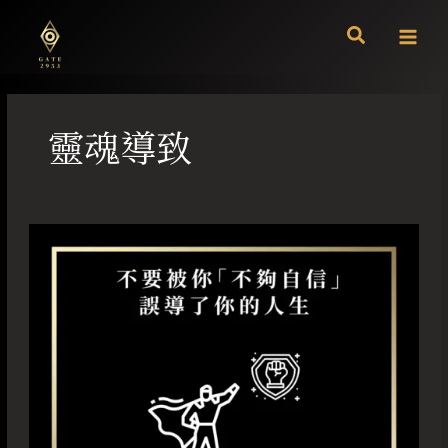
跳
至
主
要
內
容
靈魂導致
不
要
被
「你
不
夠
自
信」
誤
導
了