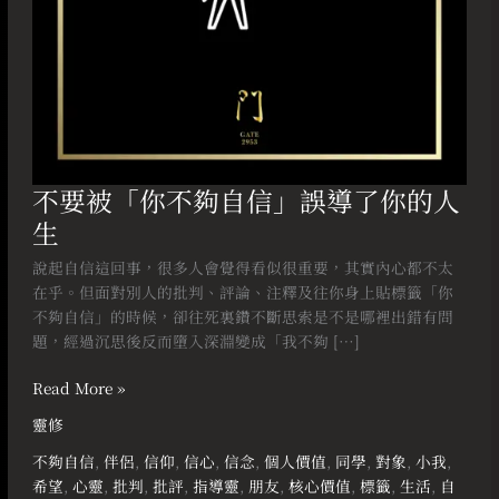
你
的
人
生
不要被「你不夠自信」誤導了你的人
生
說起自信這回事，很多人會覺得看似很重要，其實內心都不太
在乎。但面對別人的批判、評論、注釋及往你身上貼標籤「你
不夠自信」的時候，卻往死裏鑽不斷思索是不是哪裡出錯有問
題，經過沉思後反而墮入深淵變成「我不夠 […]
Read More »
靈修
不夠自信
,
伴侶
,
信仰
,
信心
,
信念
,
個人價值
,
同學
,
對象
,
小我
,
希望
,
心靈
,
批判
,
批評
,
指導靈
,
朋友
,
核心價值
,
標籤
,
生活
,
自