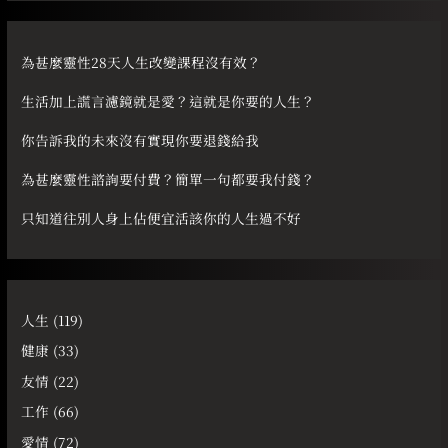
關
鍵
字
為甚麼靈性28天人生改變課程沒有效？
:
生活加上謊言濾鏡就是愛？這就是你要的人生？
你告訴我的未來沒有實現你要退錢給我
為甚麼靈性諮詢要付費？簡單一句都要我付錢？
只知道往別人身上佔便宜活該你的人生過不好
人生
(119)
健康
(33)
友情
(22)
工作
(66)
愛情
(72)