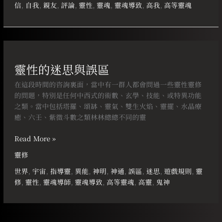
信
,
自我
,
親友
,
評論
,
靈性
,
靈魂
,
靈魂導致
,
高我
,
高等靈魂
靈
性
靈性的迷思與誤區
的
迷
在這段時間的咨詢裏面，當中有一群人都會問過一些靈性靈修
思
的問題，特別是任何中西式的術數、玄學、技能、或特異功能
與
之類。當中包括塔羅、頌缽、靈氣、雙生火焰、靈擺、水晶療
誤
癒、六壬、紫微斗數之類林林總總不同的靈
區
Read More »
靈修
世界
,
宇宙
,
指導靈
,
異能
,
神明
,
神通
,
誤區
,
迷思
,
遊戲規則
,
靈
修
,
靈性
,
靈魂導師
,
靈魂導致
,
高等靈魂
,
高靈
,
鬼神