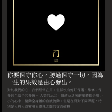
勝
過
保
守
一
切，
因
為
一
生
的
果
效
你要保守你心，勝過保守一切，因為
是
一生的果效是由心發出。
由
心
對於我們的心，我們經常在用。但卻沒有好好保護、維修、保
發
養甚至給予其養份。 人類的思念、情緒及活著的軀體都是用小
出。
小的心中，驅動全身體的血液流動。但是在面對不同課題，特
別是人與人或靈魂與靈魂之間的交流碰撞