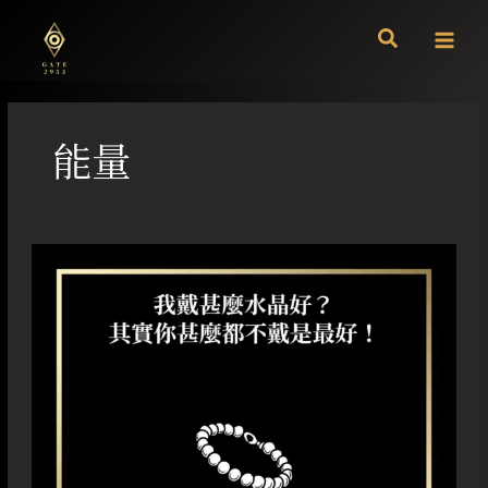
跳
至
主
要
內
容
能量
我
戴
甚
麼
水
晶
好？
其
實
你
甚