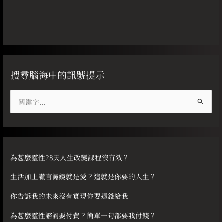
搜尋腦海中的訊號提示
搜
尋
關
鍵
字
為甚麼靈性28天人生改變課程沒有效？
:
生活加上謊言濾鏡就是愛？這就是你要的人生？
你告訴我的未來沒有實現你要退錢給我
為甚麼靈性諮詢要付費？簡單一句都要我付錢？