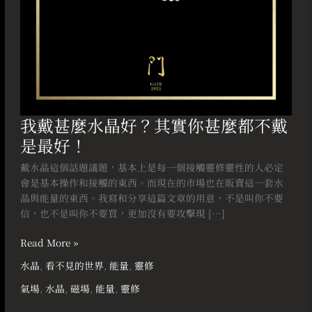
麼
都
不
戴
是
最
好！
我戴甚麼水晶好？其實你甚麼都不戴
是最好！
戴水晶這個話題議題，基本上是每一個接觸靈修靈性的人必定
會是基本操作和接觸的東西。而現在的市場也在販賣這一套水
晶與能量的東西。我寫和分享這篇文章的用意，不是叫你不要
信，也不是叫你不要買，更加沒有要攻擊現 […]
Read More »
水晶
,
看不見的世界
,
能量
,
靈修
氣場
,
水晶
,
磁場
,
能量
,
靈修