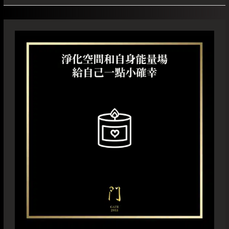
淨
化
空
間
和
自
身
能
量
場
給
自
己
一
點
小
確
幸