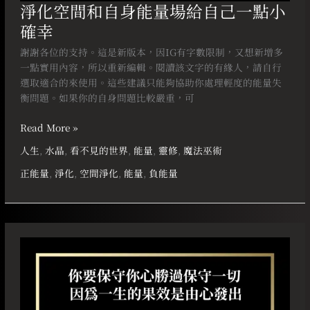
淨化空間和自身能量場給自己一點小
確幸
謝謝各位的支持。這是新版本，因IG有字數限制，又想新增多
一點實用內容，所以重新編輯。閱讀該文字的有緣人，請自行
選取適合的來使用。這些建議只能夠協助你處理輕度的能量失
衡問題。如果你的自身問題比較嚴重，可
Read More »
人生
,
水晶
,
看不見的世界
,
能量
,
靈修
,
魔法巫術
正能量
,
淨化
,
空間淨化
,
能量
,
負能量
你
要
保
守
你
心，