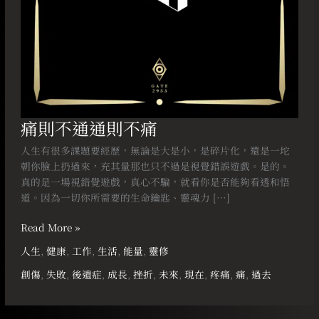
痛則不通通則不痛
人生有很多課題要經歷，無論是大是小，是碎片化，還是一坨
朝你臉上扔過來，充其量那也只不過是視覺錯誤遊戲。是的。
真的是一場視錯覺遊戲，真心不騙，就看你是否能夠看透和悟
道。因為一切你所需要的生命鑰匙、靈魂力 […]
Read More »
人生
,
健康
,
工作
,
生活
,
能量
,
靈修
創傷
,
失敗
,
後遺症
,
成長
,
挫折
,
未來
,
現在
,
疼痛
,
痛
,
過去