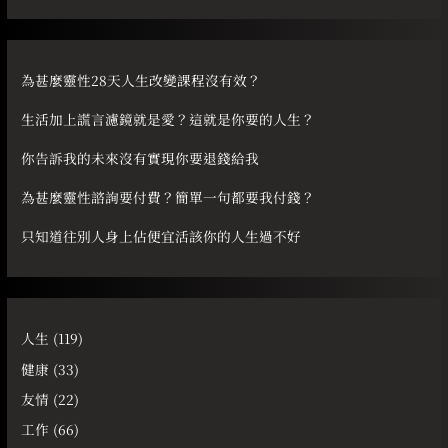
關
鍵
字
為甚麼靈性28天人生改變課程沒有效？
:
生活加上謊言濾鏡就是愛？這就是你要的人生？
你告訴我的未來沒有實現你要退錢給我
為甚麼靈性諮詢要付費？簡單一句都要我付錢？
只知道往別人身上佔便宜活該你的人生過不好
人生
(119)
健康
(33)
友情
(22)
工作
(66)