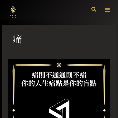
跳
至
主
要
內
容
痛
痛
則
不
通
通
則
不
痛