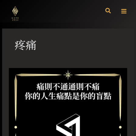
跳
至
主
要
內
容
疼痛
痛
則
不
通
通
則
不
痛