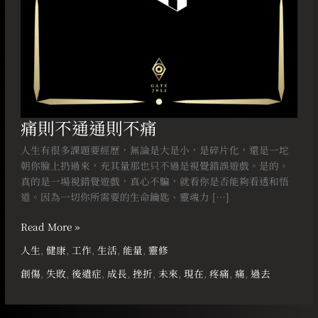
痛則不通通則不痛
人生有很多課題要經歷，無論是大是小，是碎片化，還是一坨
朝你臉上扔過來，充其量那也只不過是視覺錯誤遊戲。是的。
真的是一場視錯覺遊戲，真心不騙，就看你是否能夠看透和悟
道。因為一切你所需要的生命鑰匙、靈魂力 […]
Read More »
人生
,
健康
,
工作
,
生活
,
能量
,
靈修
創傷
,
失敗
,
後遺症
,
成長
,
挫折
,
未來
,
現在
,
疼痛
,
痛
,
過去