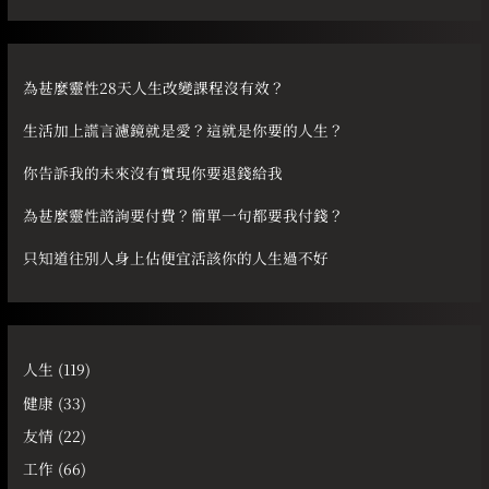
關
鍵
字
為甚麼靈性28天人生改變課程沒有效？
:
生活加上謊言濾鏡就是愛？這就是你要的人生？
你告訴我的未來沒有實現你要退錢給我
為甚麼靈性諮詢要付費？簡單一句都要我付錢？
只知道往別人身上佔便宜活該你的人生過不好
人生
(119)
健康
(33)
友情
(22)
工作
(66)