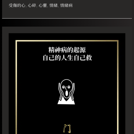
受
受傷的心
,
心碎
,
心靈
,
情緒
,
情緒病
傷
的
心？
精
神
病
的
起
源
自
己
的
人
生
自
己
救