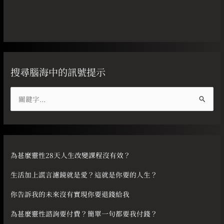
搜尋腦海中的訊號提示
搜
尋
關
鍵
字
為甚麼靈性28天人生改變課程沒有效？
:
生活加上謊言濾鏡就是愛？這就是你要的人生？
你告訴我的未來沒有實現你要退錢給我
為甚麼靈性諮詢要付費？簡單一句都要我付錢？