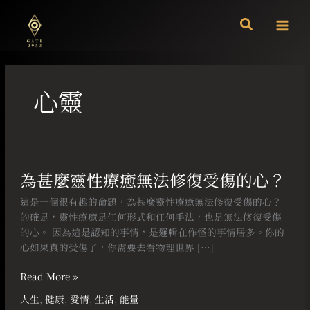
跳
至
主
要
內
容
心靈
為
甚
為甚麼靈性療癒無法修復受傷的心？
麼
靈
這是一個很有趣的命題，為甚麼靈性療癒無法修復受傷的心？
性
的確是，靈性療癒是任何形式和任何手法，也是無法修復受傷
療
的心。 因為這是認知的事情，是邏輯在作怪的事情居多。你的
癒
心如果真的受傷了，你需要去看物理世界 […]
無
法
Read More »
修
人生
,
健康
,
愛情
,
生活
,
能量
復