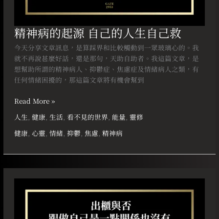
精神病的起源 自己的人生自己救
今天分享文章訊息，是算踩界和比較觸動到一眾玻璃心的。我
就不再說甚麼好話，還是那句，天助自助者。我這篇文章，是
想幫助所謂的精神病人、抑鬱症、焦慮症及情緒病人之類，有
任何情緒困擾的，那這篇文章將有機會幫到
Read More »
人生
,
健康
,
生活
,
看不見的世界
,
能量
,
靈修
健康
,
心靈
,
情緒
,
抑鬱
,
焦慮
,
精神病
出
櫃
與
否
跟