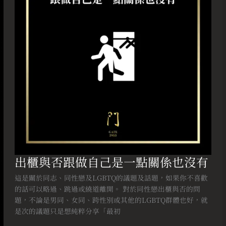
做
自
己
是
一
點
關
係
也
沒
有
出櫃與否跟做自己是一點關係也沒有
這是關於同志、同性戀及LGBTQ的議題及話題，如果你不喜歡
的話可以略過、跳過或繞道離開。 對於同性戀出櫃與否的問
題，不論是男同、女同、跨性別或其他的LGBTQ群體也好，就
是次的議題只是想純粹分享「最初