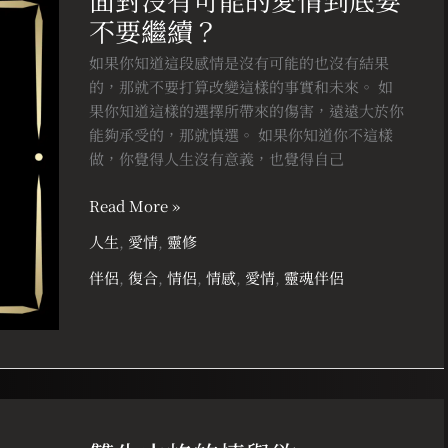
沒
不要繼續？
有
可
如果你知道這段感情是沒有可能的也沒有結果
能
的，那就不要打算改變這樣的事實和未來。 如
的
果你知道這樣的選擇所帶來的傷害，遠遠大於你
愛
能夠承受的，那就慎選。 如果你知道你不這樣
情
做，你覺得人生沒有意義，也覺得自己
到
底
Read More »
要
人生
,
愛情
,
靈修
不
要
伴侶
,
復合
,
情侶
,
情感
,
愛情
,
靈魂伴侶
繼
續？
雙
生