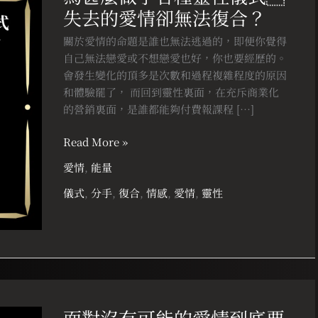
失去的愛情卻無法復合？
做
了
關於愛情的命題是誰也無法逃過的，即便你覺得
各
自己無法戀愛或不想戀愛也好，你也要經歷的。
種
會發生變化的頂多是次數和過程複雜程度的原因
靈
和體驗罷了， 而回到靈性裏面，在充斥商業化
性
的營銷裏面，是誰都能夠付費報課程 […]
儀
式
Read More »
失
愛情
,
能量
去
的
儀式
,
分手
,
復合
,
情感
,
愛情
,
靈性
愛
情
卻
無
法
面
復
對
合？
面對沒有可能的愛情到底要