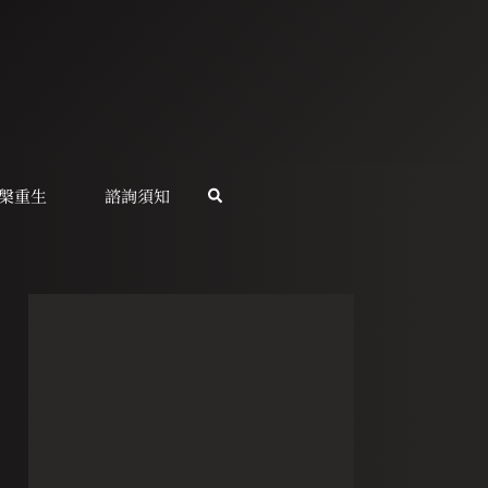
槃重生
諮詢須知