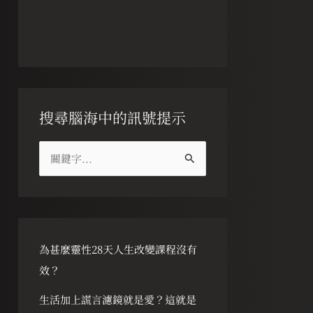
搜尋腦海中的訊號提示
搜
尋
關
鍵
字
為甚麼靈性28天人生改變課程沒有
:
效？
生活加上謊言濾鏡就是愛？這就是