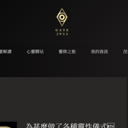
靈解讀
心靈驛站
靈修之旅
我的資訊
涅
為
甚
為甚麼做了各種靈性儀式
麼