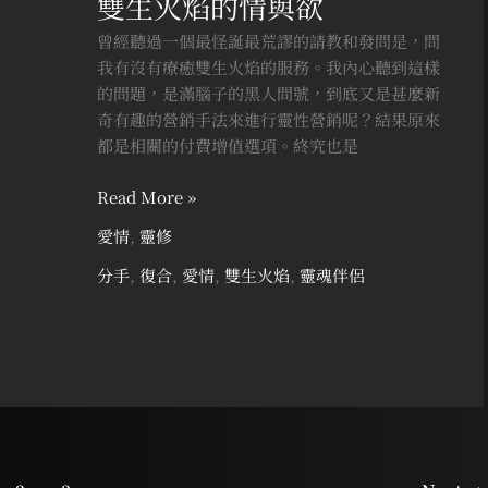
雙生火焰的情與欲
火
焰
曾經聽過一個最怪誕最荒謬的請教和發問是，問
的
我有沒有療癒雙生火焰的服務。我內心聽到這樣
情
的問題，是滿腦子的黑人問號，到底又是甚麼新
與
奇有趣的營銷手法來進行靈性營銷呢？結果原來
欲
都是相關的付費增值選項。終究也是
Read More »
愛情
,
靈修
分手
,
復合
,
愛情
,
雙生火焰
,
靈魂伴侶