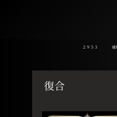
跳
至
主
要
內
容
２９５３
通
復合