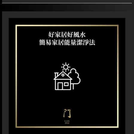
好
家
居
好
風
水
簡
易
家
居
能
量
潔
淨
法