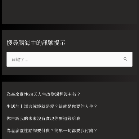
搜尋腦海中的訊號提示
搜
尋
關
鍵
字
為甚麼靈性28天人生改變課程沒有效？
:
生活加上謊言濾鏡就是愛？這就是你要的人生？
你告訴我的未來沒有實現你要退錢給我
為甚麼靈性諮詢要付費？簡單一句都要我付錢？