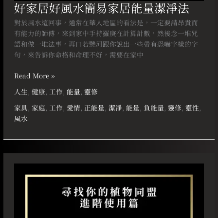
好家居好風水簡易家居能量潔淨法
對於風水這回事，通常在華人地區的看法是，一定要請昂貴而
有能力的師傅，來到家中手持羅庚在計算計數，然後念一堆咒
語和做一堆法事，再口若懸河跟你說出一些帶有恐嚇字樣的字
句，來告訴你命格和命理不好，需要在家中
Read More »
人生
,
健康
,
工作
,
能量
,
靈修
家具
,
家庭
,
工作
,
愛情
,
正能量
,
潔淨
,
能量
,
負能量
,
靈修
,
靈性
,
風水
尋
找
你
的
植
物