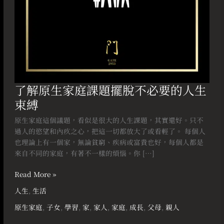
必
要
的
人
生
束
縛
了解原生家庭課題擺脫不必要的人生
束縛
原生家庭這個議題，看似是很大的人生課題，其實還好。只不
過人的慾望和內疚之心，把這一切都放大了或看輕了。 每個人
也理論上有一個家，無論貧窮、疾病或富貴也好，每個人都是
來自不同的家庭，有著不一樣的煩惱。你 […]
Read More »
人生
,
生活
原生家庭
,
子女
,
學習
,
家
,
家人
,
家庭
,
成長
,
父母
,
親人