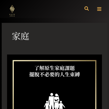
跳
至
主
要
內
容
家庭
了
解
原
生
家
庭
課
題
擺
脫
不