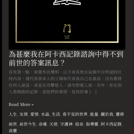
詢
中
得
不
到
前
世
的
為甚麼我在阿卡西記錄諮詢中得不到
答
前世的答案訊息？
案
訊
首先第一點，我要作出聲明。以下或其他在這個平台所說的任
息？
何內容，僅代表我本人的立場和代表我自己在說話，沒有要替
任何人說話，或是在攻擊他人，請勿對號入座。另外，你在別
人那開啟的記錄，是他們的事情，是你的事 […]
Read More »
人生
,
友情
,
愛情
,
水晶
,
生活
,
看不見的世界
,
能量
,
關於我
,
靈修
前世
,
前世今生
,
命運
,
天使
,
守護神
,
宿命
,
指導靈
,
阿卡西記錄
,
高靈