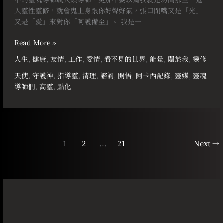
入靈性靈修，就會鬼上身跟你好聲好氣，張口閉嘴又是「光」
又是「愛」來對你「呵護備至」。 我是一
Read More »
人生
,
健康
,
友情
,
工作
,
愛情
,
看不見的世界
,
能量
,
關於我
,
靈修
天使
,
守護神
,
指導靈
,
清理
,
諮詢
,
開悟
,
阿卡西記錄
,
靈媒
,
靈魂
導師們
,
高靈
,
點化
1
2
...
21
Next
→