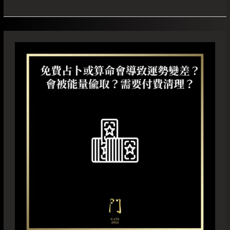
免
費
占
卜
或
算
命
會
導
致
運
勢
變
差？
會
被
能
量