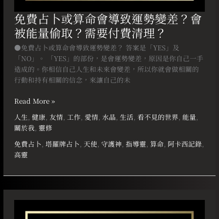
偷
免費占卜或算命會導致運勢變差？會
取？
被能量偷取？需要付費清理？
需
要
●免費占卜或算命會導致運勢變差？ 答案是「YES」及
付
「NO」。 「YES」的部份，是會運勢變差，原因是你自己一手
費
造成的。你相信自己人生和未來會變差，所以你就會做相關的
清
行動和持有相關的信念，來讓自己的未
理？
Read More »
人生
,
健康
,
友情
,
工作
,
愛情
,
水晶
,
生活
,
看不見的世界
,
能量
,
關於我
,
靈修
免費占卜
,
塔羅牌占卜
,
天使
,
守護神
,
指導靈
,
算命
,
阿卡西記錄
,
高靈
阿
卡
西