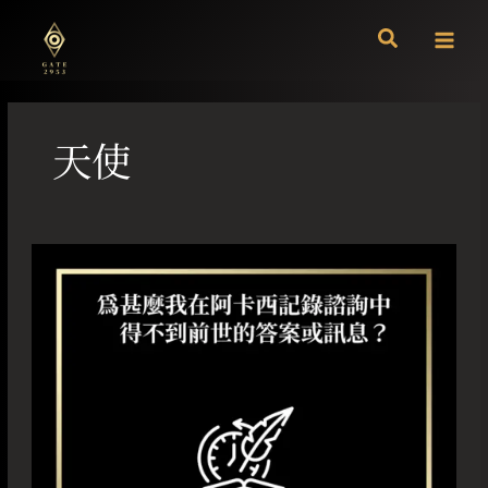
跳
至
主
要
內
容
天使
為
甚
麼
我
在
阿
卡
西
記
錄
諮