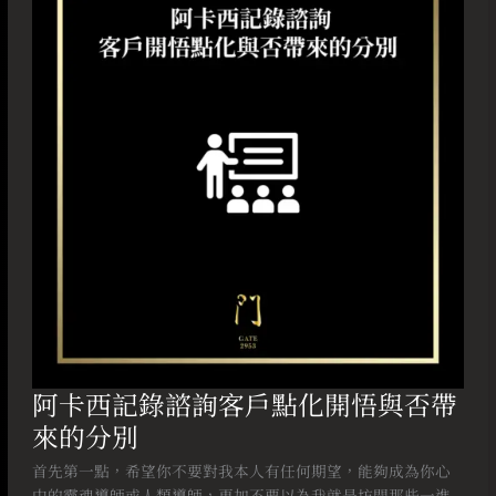
記
錄
諮
詢
客
戶
點
化
開
悟
與
否
帶
來
的
分
阿卡西記錄諮詢客戶點化開悟與否帶
別
來的分別
首先第一點，希望你不要對我本人有任何期望，能夠成為你心
中的靈魂導師或人類導師，更加不要以為我就是坊間那些一進