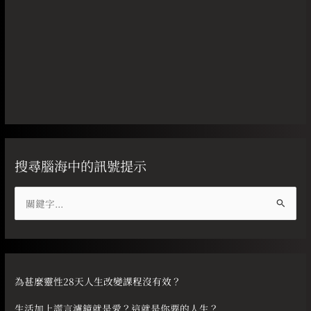
搜尋腦海中的訊號提示
搜
尋
關
鍵
字
為甚麼靈性28天人生改變課程沒有效？
:
生活加上謊言濾鏡就是愛？這就是你要的人生？