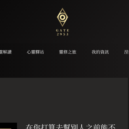
靈解讀
心靈驛站
靈修之旅
我的資訊
涅
在
你
在你打算去幫別人之前能不
打