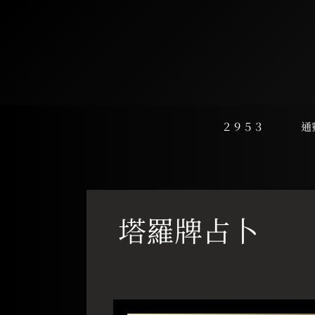
跳
至
主
要
內
容
２９５３
通
塔羅牌占卜