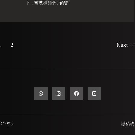
性
,
靈魂導師們
,
預覽
有
沒
有
版
權
問
1
2
Next
→
題？
E 2953
隱私政