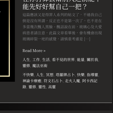
能先好好幫自己一把？
算
去
這篇應該又是得罪人系列的帖文了，不過我自己
幫
倒是沒有所謂，反正也不是第一次了，也不差在
別
多當幾次醜人黑臉。醜話說在前，玻璃心及大愛
人
病患者請注意，此篇文章看畢後，會有機會出現
之
玻璃碎裂一地的感覺，請慎重考慮是 […]
前
能
Read More »
不
人生
,
工作
,
生活
,
看不見的世界
,
能量
,
關於我
,
能
靈修
,
魔法巫術
先
好
不快樂
,
人生
,
冥想
,
塔羅牌占卜
,
快樂
,
指導靈
,
好
神諭卡療癒
,
符文石占卜
,
走火入魔
,
阿卡西記
幫
錄
,
靈修
,
靈性
,
高靈
自
己
一
把？