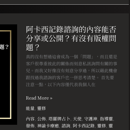
取？
需
要
阿
付
卡
阿卡西記錄諮詢的內容能否
費
西
分享或公開？有沒有版權問
清
記
理？
錄
題？
諮
真的沒有想過這會成為一個「問題」，而且還是
詢
客戶很尊重彼此的關係而刻意私訊詢問有關的事
的
兒。而我又好像沒有刻意分享過，所以藉此機會
內
跟找過我諮詢的客戶也一併思考清楚。 首先要
容
注意一點，以下內容僅代表我個人在
能
否
Read More »
分
享
能量
,
靈修
或
內容
,
公佈
,
塔羅牌占卜
,
天使
,
守護神
,
指導靈
,
公
發佈
,
神諭卡療癒
,
諮詢
,
阿卡西記錄
,
靈修
,
靈
開？