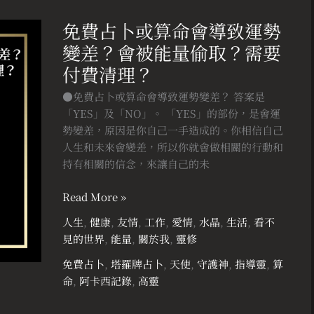
免
費
免費占卜或算命會導致運勢
占
變差？會被能量偷取？需要
卜
或
付費清理？
算
●免費占卜或算命會導致運勢變差？ 答案是
命
「YES」及「NO」。 「YES」的部份，是會運
會
勢變差，原因是你自己一手造成的。你相信自己
導
人生和未來會變差，所以你就會做相關的行動和
致
持有相關的信念，來讓自己的未
運
勢
Read More »
變
差？
人生
,
健康
,
友情
,
工作
,
愛情
,
水晶
,
生活
,
看不
會
見的世界
,
能量
,
關於我
,
靈修
被
免費占卜
,
塔羅牌占卜
,
天使
,
守護神
,
指導靈
,
算
能
命
,
阿卡西記錄
,
高靈
量
偷