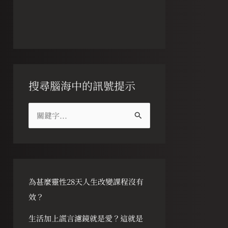
搜尋腦海中的訊號提示
搜
尋
關
鍵
字
為甚麼靈性28天人生改變課程沒有
:
效？
生活加上謊言濾鏡就是愛？這就是