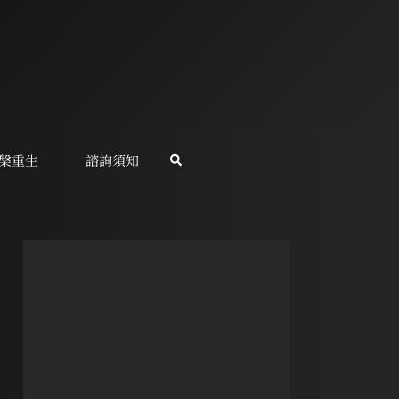
槃重生
諮詢須知