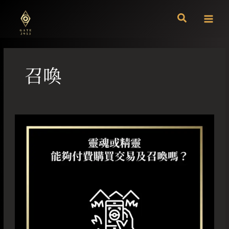
跳
至
主
要
內
容
召喚
靈
魂
或
精
靈
能
夠
付
費
購
買