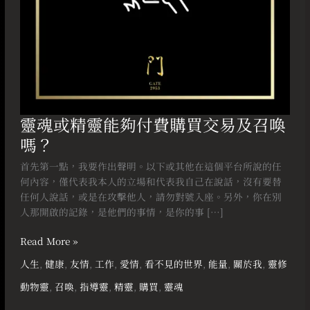
交
易
及
召
喚
嗎？
靈魂或精靈能夠付費購買交易及召喚
嗎？
首先第一點，我要作出聲明。以下或其他在這個平台所說的任
何內容，僅代表我本人的立場和代表我自己在說話，沒有要替
任何人說話，或是在攻擊他人，請勿對號入座。另外，你在別
人那開啟的記錄，是他們的事情，是你的事 […]
Read More »
人生
,
健康
,
友情
,
工作
,
愛情
,
看不見的世界
,
能量
,
關於我
,
靈修
動物靈
,
召喚
,
指導靈
,
精靈
,
購買
,
靈魂