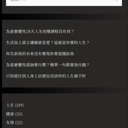
尋
關
鍵
字
為甚麼靈性28天人生改變課程沒有效？
:
生活加上謊言濾鏡就是愛？這就是你要的人生？
你告訴我的未來沒有實現你要退錢給我
為甚麼靈性諮詢要付費？簡單一句都要我付錢？
只知道往別人身上佔便宜活該你的人生過不好
人生
(119)
健康
(33)
友情
(22)