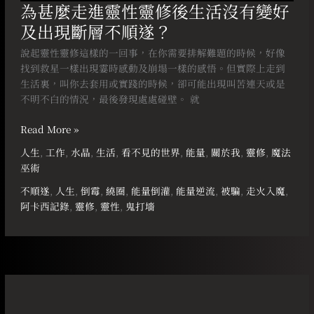
為甚麼走進靈性靈修後生活沒有變好
斷
及出現斷層不順遂？
層
不
說起靈性靈修這樣的一回事，在你需要排解難題的時候，好像
順
找到救星一樣出現霎時感動及崩塌一樣的感悟。但實際上走到
遂？
生活裏，叫你去套用或實踐的時候，卻可能出現叫苦連天或是
不明不白的情況，最後發現處處碰壁。 就
Read More »
人生
,
工作
,
水晶
,
生活
,
看不見的世界
,
能量
,
關於我
,
靈修
,
魔法
巫術
不順遂
,
人生
,
倒霉
,
繞圈
,
能量倒灌
,
能量逆流
,
被騙
,
走火入魔
,
阿卡西記錄
,
靈修
,
靈性
,
鬼打墻