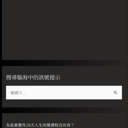
搜尋腦海中的訊號提示
搜
尋
關
鍵
字
為甚麼靈性28天人生改變課程沒有效？