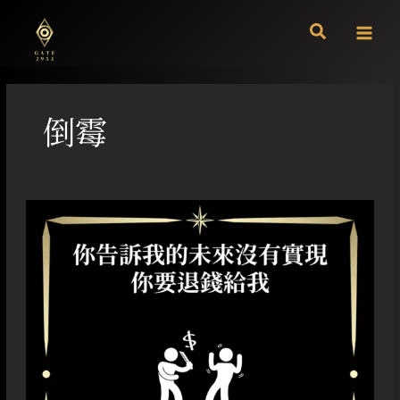
跳
至
主
要
內
容
倒霉
你
告
訴
我
的
未
來
沒
有
實
現