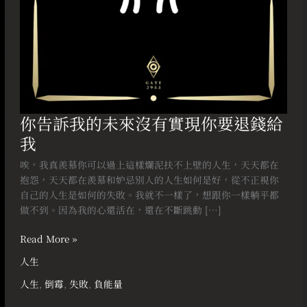
你
要
退
錢
給
我
你告訴我的未來沒有實現你要退錢給
我
唉，我真羨慕你可以過上這樣爛泥扶不上壁的人生，天天都在
抱怨，天天都在羨慕和妒忌別人的人生如何是好，從不正視你
自己的人生是如何的失敗。我就不一樣了，想跟你一樣躺平都
做不到。因為我的心還活在，還在不斷跳動 […]
Read More »
人生
人生
,
倒霉
,
失敗
,
負能量