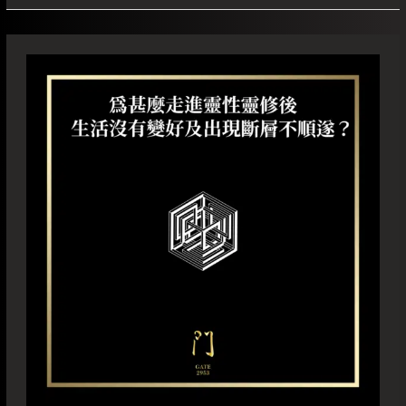
為
甚
麼
走
進
靈
性
靈
修
後
生
活
沒
有
變
好
及
出
現