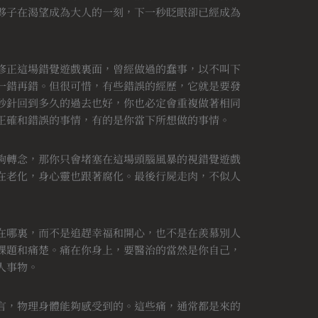
夥子在渴望成為大人的一刻，下一秒眨眼卻已經成為
修正這場錯覺遊戲裏面，曾經做過的蠢事，以不叫下
一錯再錯。但很可惜，有些錯誤的經歷，它就是要發
秒針回到多久的過去也好，你也必定會重複做著相同
正確和錯誤的事情，有的是你當下所想做的事情。
夠轉念，那你只會堵塞在這場頭腦風暴的視錯覺遊戲
在老化，身心靈也跟著腐化。最後行屍走肉，不似人
在哪裏，而不是追趕幸福和開心，也不是在羨慕別人
課題和痛楚。痛在你身上，要醫治的當然是你自己，
人事物。
言，物理身體能夠感受到的。這些痛，通常都是來的