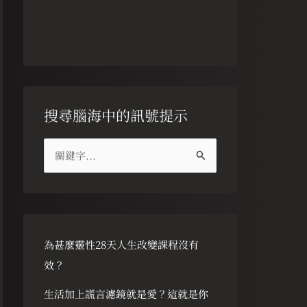
搜尋腦海中的訊號提示
搜
尋
關
鍵
字
為甚麼靈性28天人生改變課程沒有
:
效？
生活加上謊言濾鏡就是愛？這就是你