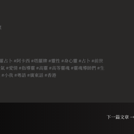
媒
羅占卜 #阿卡西 #塔羅牌 #靈性 #身心靈 #占卜 #前世
氣 #愛情 #指導靈 #高靈 #高等靈魂 #靈魂導師們 #生
 #小我 #粵語 #廣東話 #香港
下一篇文章