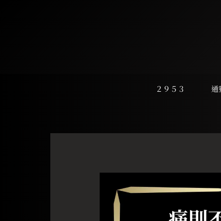
跳
至
主
要
內
容
２９５３
通