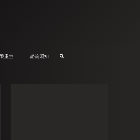
槃重生
諮詢須知