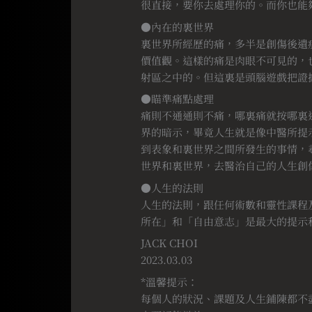
很直接，要你去處理你的。而你也能
●內在的裏世界
裏世界所經歷的痛，多半是創傷後遺
價值觀。這樣的痛是肉眼不可見的，
射區之中的。但這裏是頭腦遊戲把證
●瞄準痛點處理
痛則不通通則不痛，哪裏痛就按哪裏
界的暗示，畢竟人生就是像中醫所提
到表象和裏世界之間所發生的事情，
世界和裏世界，去醫治自己的人生創
●人生的法則
人生的法則，跟任何術數和靈性課程
所在」和「自由意志」是最大的提示
JACK CHOI
2023.03.03
*溫馨提示：
每個人的狀況、課題及人生鋪陳都不