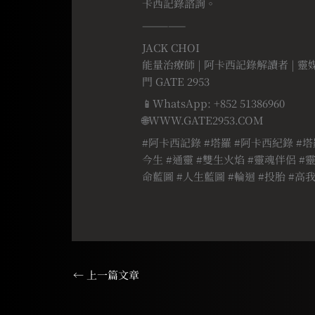
卡西記錄諮詢。
—————
JACK CHOI
能量治療師 | 阿卡西記錄解讀者 | 靈
門 GATE 2953
📱WhatsApp: +852 51386960
🌐WWW.GATE2953.COM
#阿卡西記錄 #塔羅 #阿卡西紀錄 #塔
今生 #通靈 #雙生火焰 #靈魂伴侶 #靈
命藍圖 #人生藍圖 #輪迴 #投胎 #高我
←
上一篇文章