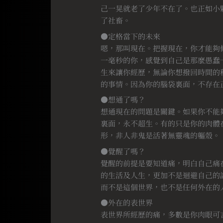
己一晃就老了少年不在了。也正如小
了社畜。
●定格當下的未來
嗯，那叫現在。把握現在，你才能夠
一毫秒的你，感覺到自己是那麼愚蠢
生來讓你經歷，無論你想撥回時間的
的事情。因為你的腦袋裏面，不存在
●想通了嗎？
想通現在的問題是關鍵。如果你不能
裏面，永不超生。有的只是你的肉體
形，非人非鬼是活著無靈魂的軀殼。
●覺醒了嗎？
覺醒的前提是要知道痛，明白自己痛
的生活及人生，更加不是迴避自己的
而不是這個世界，也不是任何外在的
●外在的表世界
表世界所經歷的痛，多數是你肉眼可