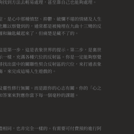
夠找到方法去輕易處理，甚至靠自己也能夠處理。
症，是心中那種憤怒、抑鬱、破爛不堪的情緒及人生
也難以察覺到的，通常都是被掩埋在九曲十三彎的反
據和鑰匙藏起來了，但痛楚是藏不了的。
這是第一步，這是表象世界的提示。第二步，是裏世
示一樣，充滿各種穴位的反射區。你是一定能夠察覺
尋找出當中的關聯性契合反射區的穴位，來打通表象
傷，來完成這場人生遊戲的。
及靈性修行無關。而是跟你的心志有關。你的「心之
和答案來對應你當下每一個毫秒的課題。
盡相同，也非完全一樣的。有需要可付費預約進行阿