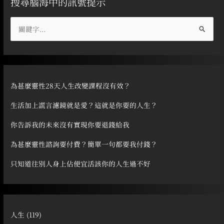
搜尋腦海中的訊號提示
搜
尋
關
鍵
字
為甚麼靈性28天人生改變課程沒有效？
:
生活加上謊言濾鏡就是愛？這就是你要的人生？
你告訴我的未來沒有實現你要退錢給我
為甚麼靈性諮詢要付費？簡單一句都要我付錢？
只知道往別人身上佔便宜活該你的人生過不好
人生
(119)