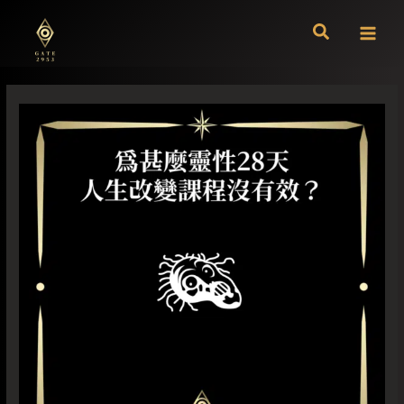
跳
至
主
要
內
容