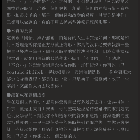
住是「小」，是的是有大小之分的。小到是甚麼呢？例如改變及
調整睡眠時間、培養一個新興趣、創造一個新的運動習慣。這些
很小和很皮毛的，都是一個練習和改變的過程。其實你是連你自
己都可以做到的，真的不用去被某些神秘課程所影響。
●本質的反彈
這個跟「開悟」與否無關，而是你的人生本質是如何，那就是如
何。道理是說你是正方形就正方形，你真的沒有必要去報讀一些
把自己變成三角形、圓形及畸形的靈性洗腦課程。因為有些課程
的本質，就是用傳統的營銷學來不斷用「不實際」「不貼地」
「不合心」的營銷傳銷理念來洗你腦。詳細情況，你可以自己
YouTube或bilibili，尋找相關的「營銷傳銷洗腦」，你會發現大
部份心身靈課程，都是如出一轍，只是換了一個框架，改了一些
字詞，來讓你入坑去收割你。
●讓花成花讓樹成樹
活在這個世界的你，無論你覺得自己有多迷茫也好，也要相信一
件事。就是上天自由安排，你的靈魂是經過精密鋪陳而來到這裏
遊玩及學習的。縱使你不知道最終的答案和道路，你身邊的高靈
或指導靈們，一早已經任勞任怨無時無刻在關注你，在你身邊安
排一些提示給你，透過你身邊的人事物互動去讓你成長，去發現
你自己是誰，你想成為一個怎樣的人。