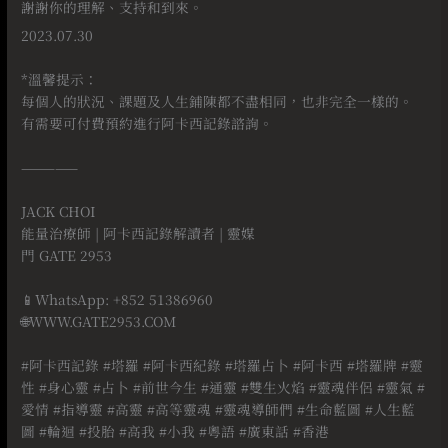
謝謝你的理解、支持和到來。
2023.07.30
⠀
*溫馨提示：
每個人的狀況、課題及人生鋪陳都不盡相同，也非完全一樣的。
有需要可付費預約進行阿卡西記錄諮詢。
⠀
—————
⠀
JACK CHOI
能量治療師 | 阿卡西記錄解讀者 | 靈媒
門 GATE 2953
⠀
📱WhatsApp: +852 51386960
🌐WWW.GATE2953.COM
⠀
#阿卡西記錄 #塔羅 #阿卡西紀錄 #塔羅占卜 #阿卡西 #塔羅牌 #靈
性 #身心靈 #占卜 #前世今生 #通靈 #雙生火焰 #靈魂伴侶 #靈氣 #
愛情 #指導靈 #高靈 #高等靈魂 #靈魂導師們 #生命藍圖 #人生藍
圖 #輪迴 #投胎 #高我 #小我 #粵語 #廣東話 #香港