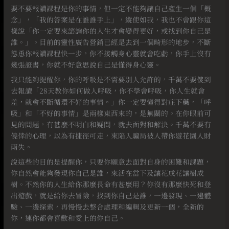
要不要報讀課程是你的事情，但一定不能夠讓自己產生一個「概
念」，「我的答案是在誰誰手上」，縱使如我，我也不會跟你這
樣說「你一定要來諮詢你的人生才會變得更好，或找到你自己是
誰。」。目前的靈性廣告營銷已經是去到一個畸形的地步，不斷
慫恿你報讀課程快一步，你不接觸身心靈就會吃虧，你手上沒有
幾張證書，你就不好意思說自己是懂得身心靈。
我只能夠提醒你，你的呼吸是不需要別人允許的，千萬不要傻到
去報讀「28天教你如何做人呼吸，你不學會呼吸，你人生就會
差，就會不斷循環不好的事情。」你一定要懂得對症下藥，「呼
吸」和「不好的事情」是兩樣東西來的，是無關的。在你眼前可
見的問題，有甚麼不明白和疑問，就去面對和解決。千萬不要有
僥倖的心理，以為有捷徑可走，來陷入騙局被人帶你遊花園人財
兩失。
說這些的目的是提醒你，只要你願意去面對自身的困難和課題，
你自然會能夠發現你自己是誰，來活在當下及讓花成花讓樹成
樹。不然你的人生給你那麼長命有甚麼用？你沒有那麼快死和登
出遊戲，就是給你去冒險，找到你自己是誰，一邊發現、一邊體
驗、一邊探索，再慢慢去整合處理和編輯及更新一個，全新的
你，連你都會喜歡和愛上的你自己。