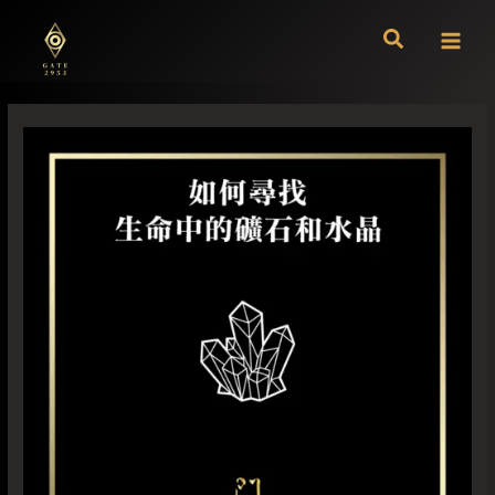
跳
至
主
要
內
容