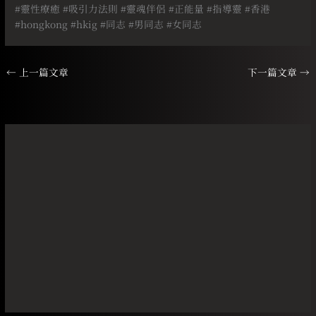
#
靈性療癒
#
吸引力法則
#
靈魂伴侶
#
正能量
#
指導靈
#
香港
#hongkong #hkig #
同志
#
男同志
#
女同志
←
上一篇文章
下一篇文章
→