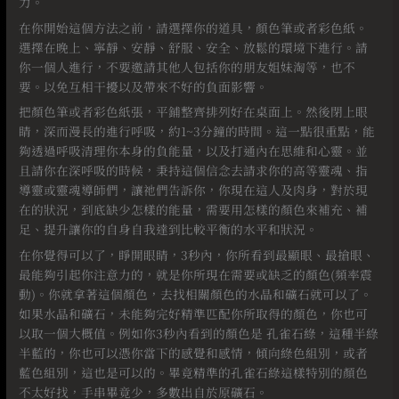
力。
在你開始這個方法之前，請選擇你的道具，顏色筆或者彩色紙。
選擇在晚上、寧靜、安靜、舒服、安全、放鬆的環境下進行。請
你一個人進行，不要邀請其他人包括你的朋友姐妹淘等，也不
要。以免互相干擾以及帶來不好的負面影響。⠀
把顏色筆或者彩色紙張，平鋪整齊排列好在桌面上。然後閉上眼
睛，深而漫長的進行呼吸，約1~3分鐘的時間。這一點很重點，能
夠透過呼吸清理你本身的負能量，以及打通內在思維和心靈。並
且請你在深呼吸的時候，秉持這個信念去請求你的高等靈魂、指
導靈或靈魂導師們，讓祂們告訴你，你現在這人及肉身，對於現
在的狀況，到底缺少怎樣的能量，需要用怎樣的顏色來補充、補
足、提升讓你的自身自我達到比較平衡的水平和狀況。
在你覺得可以了，睜開眼睛，3秒內，你所看到最顯眼、最搶眼、
最能夠引起你注意力的，就是你所現在需要或缺乏的顏色(頻率震
動)。你就拿著這個顏色，去找相關顏色的水晶和礦石就可以了。
如果水晶和礦石，未能夠完好精準匹配你所取得的顏色，你也可
以取一個大概值。例如你3秒內看到的顏色是 孔雀石綠，這種半綠
半藍的，你也可以憑你當下的感覺和感情，傾向綠色組別，或者
藍色組別，這也是可以的。畢竟精準的孔雀石綠這樣特別的顏色
不太好找，手串畢竟少，多數出自於原礦石。