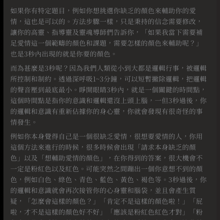
如果你有特定題目，例如你想挑選你缺乏的顏色來輔助你的愛
情，這也是可以的。方法步驟一樣，只是秉持的信念需要修改，
讓你的高靈、指導靈及靈魂導師們告訴你，「如果我當下需要補
足愛情這一個範疇的顏色和課題，需要怎樣的顏色來輔助呢？」
也是3秒內出現的就是你要的顏色。⠀
而為甚麼是3秒呢？因為我們人類從小到大都是邏輯行事，被邏輯
所控制和制約。透過深呼吸1~3分鐘，可以短暫撇除邏輯，把邏輯
的聲音壓到最底最小。睜開眼睛3秒內，就是一個關鍵的時間點，
這個時間點是指你的意識和邏輯還沒上頭上腦，一但3秒過後，你
的邏輯和意識有重新佔據你的身心靈，你就會發現有很奇怪的事
情發生。
例如你本身覺得自己是一個很缺乏愛情，很想要愛情的人，你用
這個方法來進行的時候，很多時候會出現「請求本身缺乏的顏
色」以及「想輔助愛情的顏色」，在你得到的答案，很大機會不
一定是粉紅色以及紅色。可能突然之間蹦出一個你意想不到的顏
色，例如白色、綠色、青色、藍色、黃色、褐色等。3秒過後，你
的邏輯和意識就會再次接管你的心身靈和腦袋，並且會產生質
疑，「怎麼會這樣的顏色？」「肯定不是這樣的顏色啦！」「屁
啦，才不是這樣的顏色好不好」「應該是粉紅色紅色才對」「粉