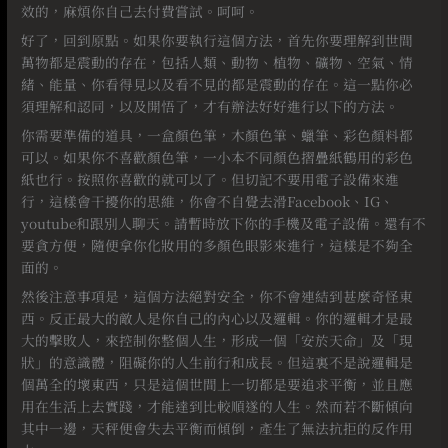
效的，麻煩你自己去付費嘗試。呵呵。
好了，回到原點。如果你要執行這個方法，首先你要理解到世間
萬物都是震動的存在，包括人類、動物、植物、礦物、空氣、情
緒、能量、你看得見以及看不見的都是震動的存在。這一點你必
須理解和認同，以及開悟了，才有辦法好好進行以下的方法。
你需要準備的道具，一盒顏色筆，木顏色筆、蠟筆、彩色顏料都
可以。如果你不喜歡顏色筆，一小本不同顏色摺疊紙鶴用的彩色
紙也行。按照你喜歡的就可以了。但切記不要用電子設備來進
行，這樣會干擾你的思維，你會不自覺去滑Facebook、IG、
youtube和跟別人聊天。請暫時放下你的手機及電子設備。還有不
要貪方便，隨便拿你化妝用的多顏色眼影來進行，這樣是不夠全
面的。
然後注意事項是，這個方法絕對安全，你不會連結到甚麼奇怪東
西。反正最大的敵人是你自己的內心以及邏輯。你的邏輯才是最
大的擊敗人，來控制你整個人生，形成一個「安於天命」及「現
狀」的意識體，阻礙你的人生前行和成長。但這裏不是說邏輯是
個萬全的壞東西，只是這個世間上一切都是要追求平衡，並且應
用在生活上去實踐，才能達到比較順遂的人生。然而若不斷傾向
其中一邊，天秤便會失去平衡而傾倒，產生了無法抗拒的反作用