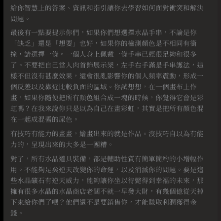
給你智慧上的答案、資訊和指引讓你去學習如何面對衝突和解決
問題。⠀
最後有一點要提示你們，如果你們想選擇水晶手串，不論是你
「缺乏」還是「想要」也好，如果你的檢測顏色是不相同有衝
撞，請選擇一條。一個人身上佩戴一條手串已經很足夠和很多
了。不要把自己當人肉首飾展示架，左手右手滿是手串護法，這
樣不但沒有甚麼效果，還會很亂影響你的個人頻率震動，形成一
個反差以及靠近比較負面的區域。你試想想，在一個畫布上作
畫，如果你隨便把所有顏色組合成一塊的時候，你覺得它會是彩
虹嗎？在我來說你只是以為自己在畫彩虹，其實是把所有顏色混
在一起成混醬的屎色。
有技巧有能力的畫畫，繪畫出來的就是作品。沒技巧自以為有能
力的，呈現出來的大多是一團糟。
對了，所有水晶道具裝備，都是輔助性質有簡單簡約的小增幅作
用。不能夠足矣逆天改變你的命運，以及消滅你的問題。要是這
些水晶礦石有逆天威力，能夠讓你坐以待斃得到幸福的未來，那
擁有很多水晶的水晶商店老闆不就一早發大財，有幾個億從天掉
下來給你們了嗎？他們還不是要銷售你，才能賺取利潤獲得金
錢。