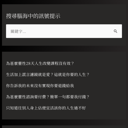
搜尋腦海中的訊號提示
搜
尋
關
鍵
字
為甚麼靈性28天人生改變課程沒有效？
:
生活加上謊言濾鏡就是愛？這就是你要的人生？
你告訴我的未來沒有實現你要退錢給我
為甚麼靈性諮詢要付費？簡單一句都要我付錢？
只知道往別人身上佔便宜活該你的人生過不好