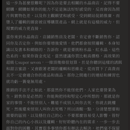
這一步為甚麼很難呢？因為你是要去相關的水晶商店，記得不要
網購，網購如果你的能力不足是無法好好感受的，反而會因為照
片與實物色差，以及你主觀願望和感受，受到網站促銷推廣，而
墮入了邏輯的圈套被宣導購買產品。網上就是有這樣的威力，但
現實的威力更直接。⠀
當你來到水晶商店，店鋪銷售員及老闆，肯定會不斷銷售你，認
同你及否定你。例如你要增強愛情，他們都會按照邏輯、本身知
識以及書本和網絡的，告訴你，就是要挑粉水晶、紅水晶、這些
色系的。如果你資金充足，當然建議你買比較高價格，高效果的
超級七super seven，一條頂幾條很划算。於是你聽到這樣的誘餌
和甜言蜜語，又會跟著老闆的邏輯和思維走，從而買下了高貴而
且不一定會適合你的產品和商品。那你之間進行的連結和練習也
就功虧一簣毫無用處。
推銷的手法不止如此，那當然你不能怪他們，人家也要營業為
生。銷售你是必然的，你能夠把持和堅定心中所想的，那就是你
家的事情，不能怪別人。難道不成別人叫你去死，你就去跳樓
死，然後還來怪別人叫你去死嗎？所以清醒一點，分清楚想要和
需要的區別，以及穩住自己的心，不要那麼容易受人影響。管好
你自己的內心小孩以及邏輯，好好聆聽內在的需求，一步一步去
面對你的困難，其實很多事情你都有辦法去解決，祂們毫不保留