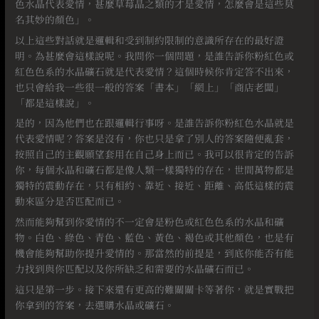
色水晶代表愛情，甚麼草莓晶之類的才是愛情，怎麼會是這些莫
名其妙的顏色」。
以上這些對話就是邏輯和受到制約限制的意識所存在的最好證
明。為甚麼會這樣說呢。我問你一個問題，是誰告訴你粉紅色或
紅色色系的水晶礦石就是代表愛情？這個時候你肯定答不出來，
也只會給我一些很一般的答案「書本」「網上」「商店老闆」
「都是這樣說」。
是的，因為他們也在跟邏輯行事呀。是誰告訴你粉紅色水晶就是
代表愛情呢？答案是沒有，你也只是拿了別人的答案隨便亂套，
按照自己的主觀願望套用在自己身上而已。我可以很肯定的告訴
你，每個水晶和礦石都是像人類一樣獨特的存在，世間萬物都是
獨特的震動存在，只有相約、靠近、接近、距離、高低這樣的震
動來區分是否匹配而已。
然而能夠幫到你愛情的不一定會是粉色或紅色色系的水晶和礦
物。白色、綠色、青色、藍色、黃色、褐色或其他顏色，也是有
機會能夠幫助你提升愛情的。那當然的前提是，到底你能否有能
力找到與你匹配以及你所缺乏和需要的水晶礦石而已。⠀
這只是第一步。接下來還有更高的難關關卡等著你，就是實戰把
你拿到的答案，去選購水晶或礦石。