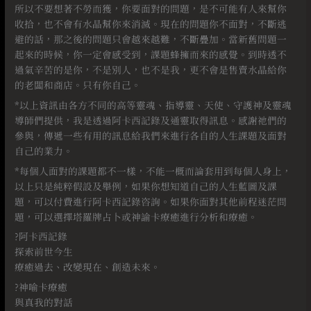
所以不要想著不勞而獲，你要面對的問題，是不可能有人來幫你
收拾，也不會有水晶幫你來消滅。現在的問題你不面對，不斷逃
避的話，那之後的問題只會越來越難，不斷疊加。當新舊問題一
起來的時候，你一定會感受到，課題蜂擁而來的感覺。到時透不
過氣辛苦的是你，不是別人，也不是我，更不會是售賣水晶給你
的老闆和商店。只有你自己。
*以上資訊由各方不同的高等靈魂、指導靈、天使、守護神及靈魂
導師們提供，我是透過阿卡西記錄及通靈取得訊息。感謝祂們的
參與，傳遞一些有用的訊息給我們來進行各自的人生課題及面對
自己的業力。⠀
*每個人面對的課題都不一樣，不能一概而論套用到每個人身上，
以上只是純粹假設及舉例，如果你想知道自己的人生藍圖及課
題，可以付費進行阿卡西記錄咨詢。如果你面對其他前程迷茫問
題，可以選擇塔羅牌占卜或神諭卡療癒進行分析和療癒。
?阿卡西記錄
探索前世今生
療癒過去、改變現在、創造未來。
?神喻卡療癒
與真我的對話