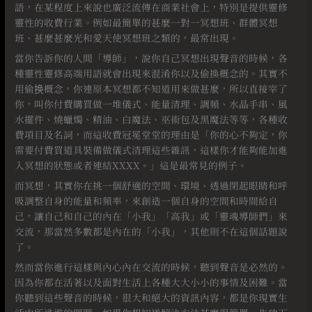
語，在某程度上來說也廣泛流傳在商業社會上，特別是提供靈修
靈性的收費行業。例如最簡單的甚麼一對一冥想班、群體冥想
班、甚麼甚麼光和愛天使冥想班之類的，最常出現。
當你告訴你的人間「導師」，說你自己冥想出現聲音的時候，各
種靈性靈修高端用語就會出現來混淆你以及偷換概念的。其實不
用偷换概念，你連原本冥想都不知道用來做甚麼，所以直接宰了
你，叫你付費購買做一堆儀式、能量清理、調頻、水晶手串、風
水擺件、燒蠟燭、精油、白魔法、巫術包及黑魔法等等，各種收
費項目及名詞，而這收費冠冕堂堂的理由是「你的心不夠定，你
需要付費買道具裝備做儀式清理這些雜訊，這樣你才能夠能加進
入冥想的狀態或者連結XXXX。」這是最常見的例子。
而冥想，其實你在挑一個舒適的空間、環境、透過閉起眼睛和呼
吸調整自身的能量和頻率，來創造一個自身的空間和時間給自
己，讓自己和自己的內在「小我」「高我」或「靈魂導師們」來
交流，那當然多數都是內在的「小我」，其他則不在這個話題說
了。
然而當你進行這樣與內心內在交流的時候，聽到聲音是必然的。
因為你都在活著以及面對生活上各種大大小小的事情及困難。當
你聽到這些聲音的時候，很大和絕大的資訊內容，都是你現實生