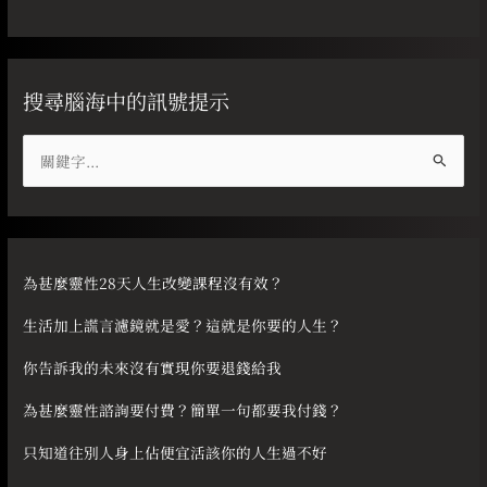
搜尋腦海中的訊號提示
搜
尋
關
鍵
字
為甚麼靈性28天人生改變課程沒有效？
:
生活加上謊言濾鏡就是愛？這就是你要的人生？
你告訴我的未來沒有實現你要退錢給我
為甚麼靈性諮詢要付費？簡單一句都要我付錢？
只知道往別人身上佔便宜活該你的人生過不好