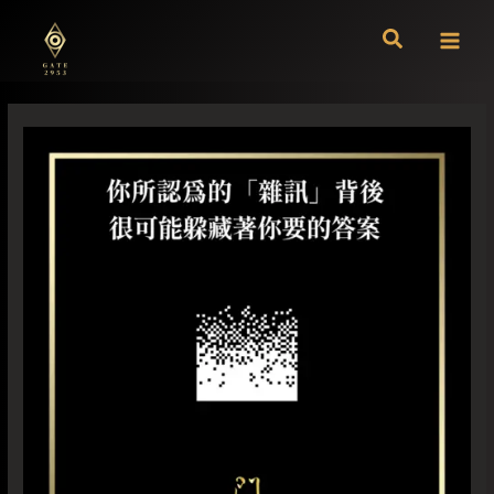
跳
至
主
要
內
容