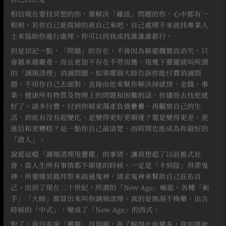
相信現在要找冥想的你，要解決「雜訊」問題的你，心中都有一
根刺。若你自己能拔掉的就自己來吧，自己處理不來就找專業人
士來協助你進行處理。你可以找我或找誰誰誰都行。
但是切記一點，「問題」的存在，不會因為躲避擱置而消失，只
會越來越嚴重。而且更加不存在不勞而獲，甩幾下靈擺就叫所謂
的「調頻清理」消滅問題。如果哪個大師告訴你能付費消滅問
題，不用你自己去面對，直接由他來幫你解決掉感情、金錢、事
業、健康所有物質及物理上的問題和困難的話，你儘管去找他就
好了。請多付費，付到你傾家蕩產負債纍纍，再觀察自己的生
活，到底有沒有起變化，是變得更好更順遂？還是變得更差、更
迷信和更糟糕？這一點你自己最清楚，而時間也能成為你最好的
「證人」。
說起這檔「調頻清理甩靈擺」的事情，讓我想起了以前舊式社
會，當人生所有事情都不順遂的時候，一定是「卡到陰」得罪鬼
神，所要燒冥錢拜祭來疏通鬼神，請求鬼神來幫助自己庇佑自
己。而到了現在二十世紀，所謂的「New Age」崛起，各種「新
手」「大師」都冒出來叫你調頻清理。真的是換湯不換藥，由古
時候的「中式」，變成了「New Age」的西式。
對了，我沒有說「靈擺」沒用喔，我了解得比你還多，我知道祂