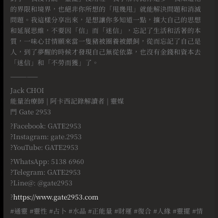
的界限和境界，也絕非你所想的「甩幾甩」就能解決問題和消滅
問題。我這樣分享出來，是想讓你多知道一點，擴大自己的思想
和延展思維，不要因「信」而「迷信」，忘記了生活和活著的本
質，一味心甘情願來當一隻豬被圈養被餵飼，從而忘記了自己是
人，到了夢醒的時候才發現自己無從依靠，也沒有金錢和資本去
「迷信」和「不勞而獲」了。
—————
Jack CHOI
能量治療師 | 阿卡西記錄解讀者 | 靈媒
門 Gate 2953
?Facebook: GATE2953
?Instagram: gate.2953
?YouTube: GATE2953
?WhatsApp: 5138 6960
?Telegram: GATE2953
?Line@: @gate2953
?
https://www.gate2953.com
#
通靈
#
靈性
#
占卜
#
水晶
#
正能量
#
財運
#
復合
#
人緣
#
靈擺
#
情