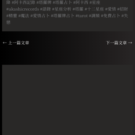
降
#
阿卡西記錄
#
塔羅牌
#
塔羅占卜
#
阿卡西
#
星座
#akashicrecords #
語錄
#
星座分析
#
塔羅
#
十二星座
#
愛情
#
招財
#
精靈
#
魔法
#
愛情占卜
#
塔羅牌占卜
#tarot #
調頻
#
免費占卜
#
失
戀
←
上一篇文章
下一篇文章
→