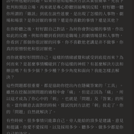
活中所逃避的問題。如果你想知道解決方法其實很簡單，先放下
批判和預設立場，再來就是專心聆聽別插嘴別反駁，好好聽一聽
你所謂的「雜訊」到底在說些甚麼，是出現了怎樣的人事物、劇
場和場景？是你討厭的事情？還是你喜歡的事情？還是其他？
在你聆聽之後，好好跟自己對話，為何你會對這樣的事情，作出
如此的反應。例如你聽到看到的是職場上的劇情場景和人事物，
你看到了那個你很討厭的同事，你不喜歡他老講是非不做事，你
真的很憎恨他和很討厭他。⠀
而你就要好好問問自己，這樣的情緒感覺和感受到底從而來？為
何而來？是甚麼事情觸碰到了你這樣的神經？有甚麼解決方法和
辦法嗎？有多少個？多少種？多少角度和面向？我能怎樣去解
決？
這些問題都很重要，都是協助你挖出內在隱藏答案的「工具」。
雖然在挖掘剖開問題的過程中會「痛」，但是正因為「痛」，所
以這才成為了你心中的「刺」，也就是「問題」及「答案」的所
在。當你願意去面對的時候，嘗試找到方法把「刺」拔走了，你
的「問題」自然就解決了。
有些時候，很多事情只能靠自己，旁人能給的頂多是建議、意見
和提議。你愛不愛採用，以及採用多少、聽多少、做多少都是你
自己的決定。