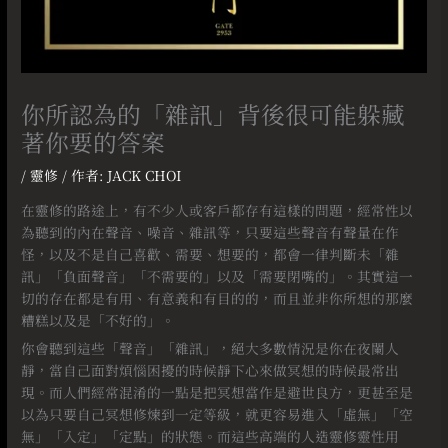
你所認為的「雜訊」背後很可能躲藏
著你要的答案
/
靈修
/ 作者:
JACK CHOI
在靈修的路途上，有不少人或客戶都存有這樣的問題，經常性以
為聽到的內在聲音、噪音、雜訊等，只要這些聲音有聲量在作
怪，以及不是自己喜歡、需要、想要的，都會一律判斷未「雜
訊」「負面聲音」「不需要的」以及「需要閉嘴的」。其實這一
切的存在都是有用、有意義和有目的的，而且並非你所想的那麼
糟糕以及是「不好的」。
你會聽到這些「聲音」「雜訊」，絕大多數情況是你在夜闌人
靜，當自己面對煩惱困擾的時候靜下心來做冥想的時候最常出
現。而人們經常混淆的一點是把冥想當作是避世良方，更甚至是
以為只要自己冥想修煉到一定等級，就更容易進入「虛無」「空
無」「入定」「定點」的狀態。而這些高端的人造靈修靈性用